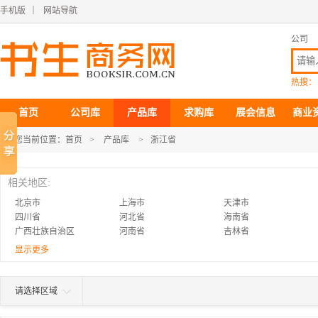
手机版
｜
网站导航
公司
热搜：
首页
公司库
产品库
求购库
展会信息
商业
您当前位置：
首页
>
产品库
>
浙江省
相关地区:
北京市
上海市
天津市
四川省
河北省
海南省
广西壮族自治区
河南省
吉林省
江西省
浙江省
青海省
显示更多
西藏自治区
宁夏回族自治区
福建省
黑龙江省
香港特别行政区
澳门特别行政区
请选择区域