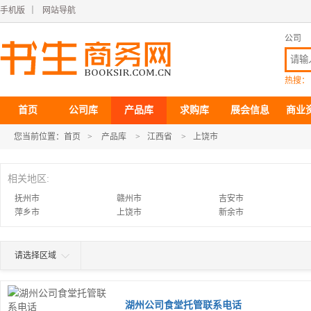
手机版
｜
网站导航
公司
热搜：
首页
公司库
产品库
求购库
展会信息
商业
您当前位置：
首页
>
产品库
>
江西省
>
上饶市
相关地区:
抚州市
赣州市
吉安市
萍乡市
上饶市
新余市
请选择区域
湖州公司食堂托管联系电话