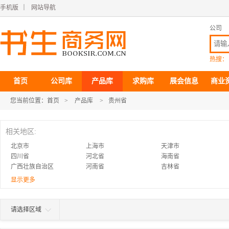
手机版
｜
网站导航
公司
热搜：
首页
公司库
产品库
求购库
展会信息
商业
您当前位置：
首页
>
产品库
>
贵州省
相关地区:
北京市
上海市
天津市
四川省
河北省
海南省
广西壮族自治区
河南省
吉林省
江西省
浙江省
青海省
显示更多
西藏自治区
宁夏回族自治区
福建省
黑龙江省
香港特别行政区
澳门特别行政区
请选择区域