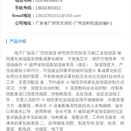
电话号码：
020-85164578
手机号码：
13632301011
Email地址：
13632301011@163.com
公司地址：
广东省广州市天河区-广州员村街道自编8-1
产品介绍
电子厂加湿 厂空间加湿 研究所空间加湿 印刷工业加湿器 铭
田雾化加湿器采用集成雾化模块，可更换芯片，维护方便简单，可
现场操作 ※ 超声波加湿器加湿效率高（接近），加湿强度大，产
生的雾粒小而均匀，可迅速达到要求的相对湿度※ 集成雾化机芯
自带过水保护装置，可有效地保证雾化机芯在水位过低时自动停止
工作，无需另配设 备，节约成本 ※ 铭田空间雾化加湿器控制方式
灵活、方便，湿度全自动控制。 ※ 湿度数码全自动控制，控制系
统配备进口湿度传感器，控制精度高、反应迅速。设定后连续工
作， 无需人员职守 ※ 铭田雾化加湿器采用不锈钢箱体，外观美观
大方，耐腐蚀，寿命长 ※ 设备配备高性能自动上水电磁阀、溢水
口和放水口等，使用简便、安全可靠 ※ 铭田超声波加湿器经过反
复试验及多年实际检测，结构紧凑，搭配合理。工作时无噪音，对
液体的雾化效果高 二、应用领域 别墅、制造车间 卧室、机房、档
案室、配电房、仓储室、地下室