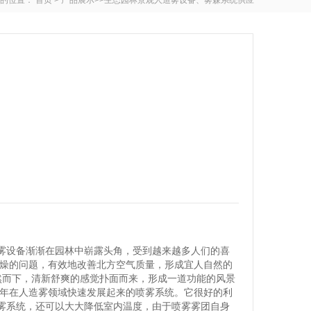
的位置：
首页
>
产品展示
>>
生态园林景观人造雾设备、雾森系统供应
雾设备渐渐在园林中崭露头角，受到越来越多人们的喜
干燥的问题，有效地改善北方空气质量，形成宜人自然的
然而下，清新舒爽的感觉扑面而来，形成一道功能的风景
些年在人造雾领域快速发展起来的喷雾系统。它很好的利
雾系统，还可以大大降低室内温度，由于喷雾雾团自身