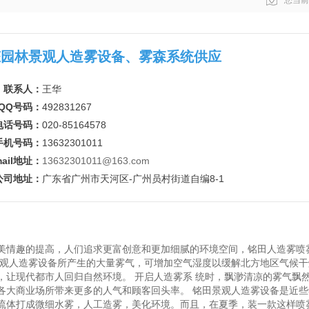
您当前
态园林景观人造雾设备、雾森系统供应
联系人：
王华
QQ号码：
492831267
电话号码：
020-85164578
手机号码：
13632301011
mail地址：
13632301011@163.com
公司地址：
广东省广州市天河区-广州员村街道自编8-1
美情趣的提高，人们追求更富创意和更加细腻的环境空间，铭田人造雾喷
景观人造雾设备所产生的大量雾气，可增加空气湿度以缓解北方地区气候
，让现代都市人回归自然环境。 开启人造雾系 统时，飘渺清凉的雾气飘
各大商业场所带来更多的人气和顾客回头率。 铭田景观人造雾设备是近
流体打成微细水雾，人工造雾，美化环境。而且，在夏季，装一款这样喷