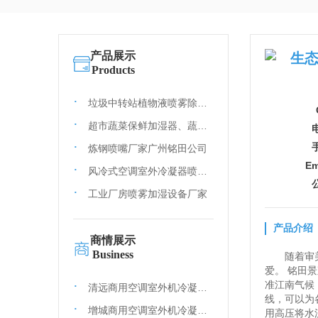
产品展示
生
Products
垃圾中转站植物液喷雾除臭剂
超市蔬菜保鲜加湿器、蔬菜加湿器、果蔬保鲜机
炼钢喷嘴厂家广州铭田公司
E
风冷式空调室外冷凝器喷淋降温装置
工业厂房喷雾加湿设备厂家
产品介绍
商情展示
Business
随着审
爱。 铭田
准江南气候
清远商用空调室外机冷凝喷雾设备-铭田喷雾系统有限公司
线，可以为
增城商用空调室外机冷凝喷雾设备-铭田喷雾系统有限公司
用高压将水