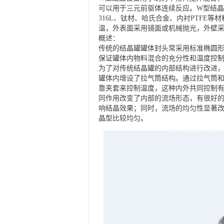
可以用于三元前驱体连续反应。W型结晶
316L、钛材、哈氏合金、内衬PTFE
温，外表面采用镜面或机械抛光，外壁采
概述：
传统的结晶罐罐体封头常采用标准椭圆
保证罐体内物料混合的充分性和温度控
为了对传统结晶罐的内部结构进行改进，
罐体内增设了拉气筒结构。通过拉气筒
靠夹套来控制温度，这种内外共同控制
同作用改变了内部的流场形态，有很好
响结晶效果；同时，流场的均匀性显著改
晶型比较均匀。