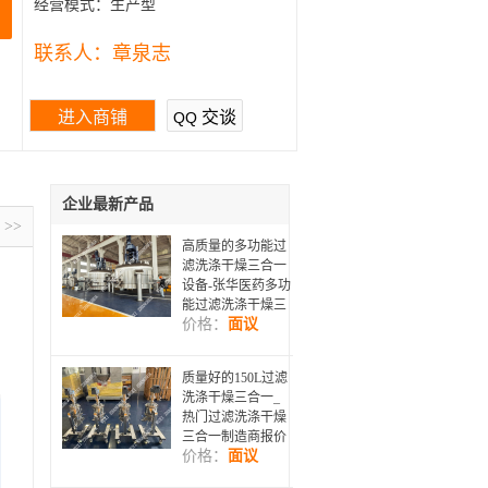
经营模式：
生产型
联系人：
章泉志
进入商铺
交谈
QQ
企业最新产品
>>
高质量的多功能过
滤洗涤干燥三合一
设备-张华医药多功
能过滤洗涤干燥三
价格：
面议
合一设备厂家
质量好的150L过滤
洗涤干燥三合一_
热门过滤洗涤干燥
三合一制造商报价
价格：
面议