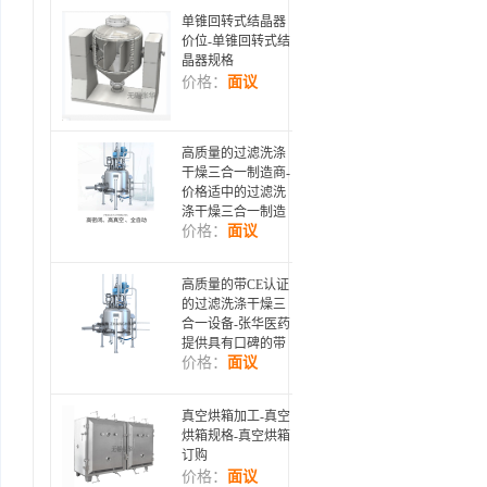
单锥回转式结晶器
价位-单锥回转式结
晶器规格
价格：
面议
高质量的过滤洗涤
干燥三合一制造商-
价格适中的过滤洗
涤干燥三合一制造
价格：
面议
商在哪买
高质量的带CE认证
的过滤洗涤干燥三
合一设备-张华医药
提供具有口碑的带
价格：
面议
CE认证的过滤洗涤
干燥三合一设备
真空烘箱加工-真空
烘箱规格-真空烘箱
订购
价格：
面议