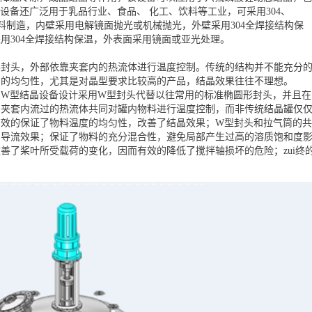
设备还广泛用于乳品行业、食品、 化工、饮料等工业，可采用304、
等材料制造，内壁采用电解镜面抛光或机械抛光，外壁采用304全焊接结构保
用304全焊接结构保温，外表面采用镜面或亚光处理。
形封头，外部依靠夹套内的热流体进行温度控制。传统的结构并不能充分
制的均匀性，尤其是对晶型要求比较高的产品，结晶效果往往不理想。
W型结晶设备设计采用W型封头代替以往常用的标准椭圆形封头，并且在
和夹套内流过的热流体共同对罐内物料进行温度控制，而非传统结晶罐仅
有效的保证了物料温度的均匀性，改善了结晶效果；W型封头和拉气筒的共
的导流效果；保证了物料的充分混合性，避免局部产生过高的溶质饱和度
善了桨叶所受载荷的变化，因而有效的降低了搅拌轴损坏的危险；zui终