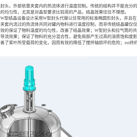
形封头，外部依靠夹套内的热流体进行温度控制。传统的结构并不能充分
制的均匀性，尤其是对晶型要求比较高的产品，结晶效果往往不理想。
W型结晶设备设计采用W型封头代替以往常用的标准椭圆形封头，并且在
和夹套内流过的热流体共同对罐内物料进行温度控制，而非传统结晶罐仅
有效的保证了物料温度的均匀性，改善了结晶效果；W型封头和拉气筒的共
的导流效果；保证了物料的充分混合性，避免局部产生过高的溶质饱和度
善了桨叶所受载荷的变化，因而有效的降低了搅拌轴损坏的危险；zui终