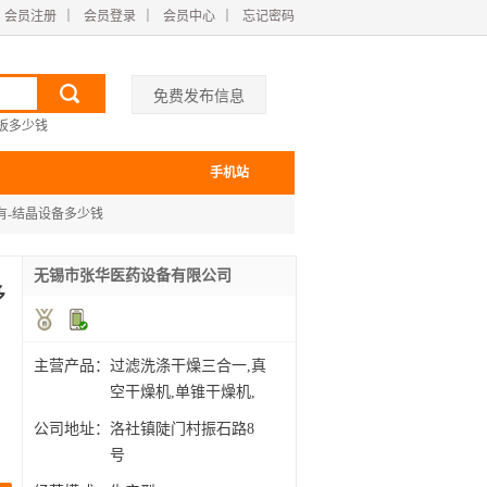
会员注册
｜
会员登录
｜
会员中心
｜
忘记密码
免费发布信息
板多少钱
手机站
有-结晶设备多少钱
无锡市张华医药设备有限公司
多
主营产品：
过滤洗涤干燥三合一,真
空干燥机,单锥干燥机,
双
公司地址：
洛社镇陡门村振石路8
号