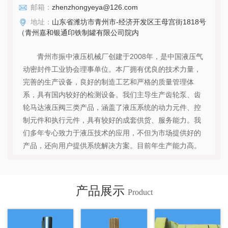
邮箱：
zhenzhongyeya@126.com
地址：
山东省潍坊市青州市-经济开发区王母宫街1818号
（青州嘉和银通印铁制罐有限公司院内
青州市振中液压机械厂创建于2008年，是中国液压气
动密封件工业协会理事单位。本厂拥有优良的技术力量，
完善的生产设备，良好的制造工艺和严格的质量管理体
系，具有国内较好的检测设备。我们主导生产齿轮泵、齿
轮马达液压阀三类产品，涵盖了液压系统的动力元件、控
制元件和执行元件，具有较好的成套供货、服务能力。我
们多年专心致力于液压技术的应用，不但为市场提供好的
产品，还向用户提供系统解决方案。目前年生产能力高。
广泛用于工程机械、锻压机械、以及石油等领域。我们把
标准化、精细化作为企业管理原则，把以品质提升价值作
为质量理念；把用户的产品质量和经济效益作为我们工作
产品展示
Product
基点的质量方针。地址位于古九州之一的青州市，交通、
物流优势明显，热烈欢迎海内外客商前来考察洽谈，我们
将以可靠的产品，用心的服务为客户创造价值。...
查看详