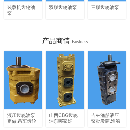
装载机齿轮油
双联齿轮油泵
三联齿轮油泵
泵
产品商情
Business
液压齿轮油泵
山西CBG齿轮
吉林渔船液压
定做,吊车齿轮
油泵哪家好
泵批发商,渔船
油泵生产
收网齿轮马达