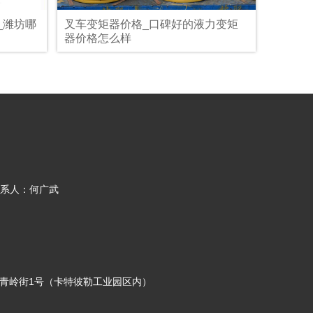
_潍坊哪
叉车变矩器价格_口碑好的液力变矩
器价格怎么样
系人：何广武
-青岭街1号（卡特彼勒工业园区内）