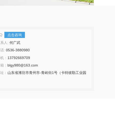
Q:
点击咨询
系人:
何广武
话:
0536-3880980
手机：
13792669709
邮箱：
blgy980@163.com
地址：
山东省潍坊市青州市-青岭街1号（卡特彼勒工业园
）