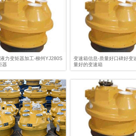
0S液力变矩器加工-柳州YJ280S
变速箱信息-质量好口碑好变速
矩器
量好的变速箱