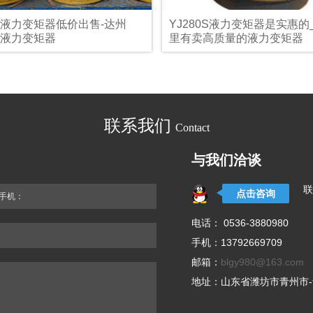
0S液力变矩器低价出售-达州
YJ280S液力变矩器是实惠的
0S液力变矩器
里有卖高质量的液力变矩器
联系我们
Contact
与我们洽谈
联
点击咨询
手机：
电话： 0536-3880980
手机：13792669709
邮箱：
blgy980@163.com
地址：山东省潍坊市青州市