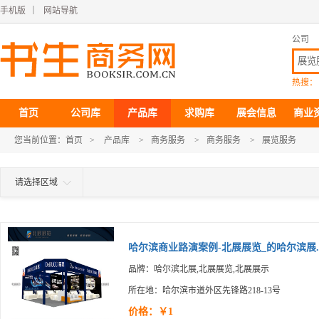
手机版
｜
网站导航
公司
热搜：
首页
公司库
产品库
求购库
展会信息
商业
您当前位置：
首页
>
产品库
>
商务服务
>
商务服务
>
展览服务
请选择区域
哈尔滨商业路演案例-北展展览_的哈尔滨展..
品牌：哈尔滨北展,北展展览,北展展示
所在地：哈尔滨市道外区先锋路218-13号
价格：￥1