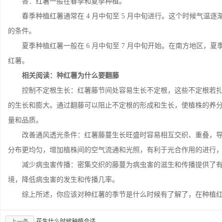
答：红薯一般在春季和夏季种植。
春季种植红薯通常在 4 月中旬至 5 月中旬进行。这个时候气温逐
的条件。
夏季种植红薯一般在 6 月中旬至 7 月中旬开始。在南方地区，夏
红薯。
相关阅读：种红薯为什么要翻藤
控制不定根生长：红薯藤节间处容易生长不定根，这些不定根若扎
的生长和膨大。通过翻藤可以阻止不定根的形成和生长，使植株的养
量和品质。
改善通风透光条件：红薯藤蔓生长旺盛时容易相互交织、重叠，导
分布更均匀，增加植株间的空气流通和光照，有利于光合作用的进行
减少病虫害传播：密集交织的藤蔓为病虫害的滋生和传播提供了有
境，降低病虫害的发生和传播几率。
综上所述，你应该对种红薯的季节是什么时候有了解了，在种植红
·
花生什么时候种植合适