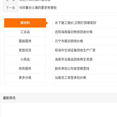
上一条
·
马铃薯对土壤的要求有哪些
下一条
原材料
·
水下施工报价,沉物打捞哪家好
工业品
·
吉阳海南废旧物资回收价格
服装服饰
·
万宁市废旧铜线价格
家居百货
·
琼海市空调设备回收生产厂家
小商品
·
海南专业废品回收再生资源
商务服务
·
韶关承包公司食堂哪里找
更多分类
·
汕尾员工食堂承包价格
最新资讯