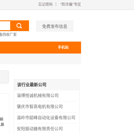
忘记密码
｜
“防诈骗”专区
免费发布信息
备回收厂家
手机站
该行业最新公司
淄博悦诚机械有限公司
肇庆市智高电机有限公司
温岭市韶峰自动化设备有限公司
蜗
风幕
安阳振动器有限责任公司