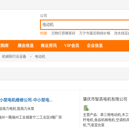
公司
热搜：
沉物打捞哪家好
万宁市废旧铜线价格
流水线设
求购库
展会信息
商业资讯
VIP会员
企业信息
机械和行业设备
>
电动机
肇庆市智高电机有限公司
小型电机维修公司-中小型电...
智高力电机,智高力水泵
主营产品：单三相电动机,木工
端州一路端州工业城泰宁二工业区8幢厂房
杆电机,食品机械电机,空调机
机,气液混合泵