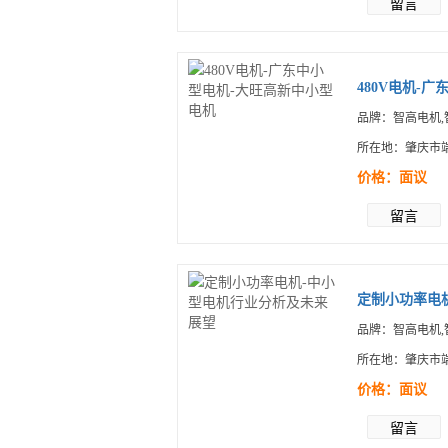
留言
480V电机-广
品牌：智高电机,
所在地：肇庆市
价格：面议
留言
定制小功率电机
品牌：智高电机,
所在地：肇庆市
价格：面议
留言