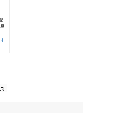
蜗
风幕
址
页