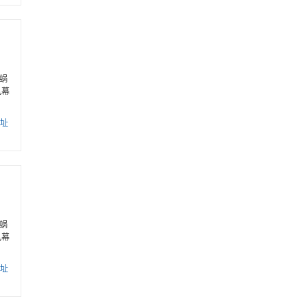
蜗
风幕
址
蜗
风幕
址