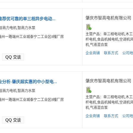
肇庆市智高电机有限公司
推荐优可靠的单三相异步电动...
智高力电机,智高力水泵
主营产品：单三相电动机,木工
端州一路端州工业城泰宁二工业区8幢厂房
杆电机,食品机械电机,空调机
机,气液混合泵
企业商铺
联系方式
公司地
QQ
交谈
肇庆市智高电机有限公司
分析-肇庆超实惠的中小型电...
智高力电机,智高力水泵
主营产品：单三相电动机,木工
端州一路端州工业城泰宁二工业区8幢厂房
杆电机,食品机械电机,空调机
机,气液混合泵
企业商铺
联系方式
公司地
QQ
交谈