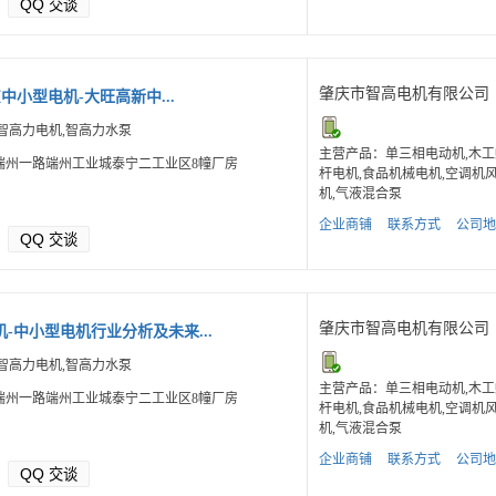
QQ
交谈
肇庆市智高电机有限公司
东中小型电机-大旺高新中...
智高力电机,智高力水泵
主营产品：单三相电动机,木工
端州一路端州工业城泰宁二工业区8幢厂房
杆电机,食品机械电机,空调机
机,气液混合泵
企业商铺
联系方式
公司地
QQ
交谈
肇庆市智高电机有限公司
-中小型电机行业分析及未来...
智高力电机,智高力水泵
主营产品：单三相电动机,木工
端州一路端州工业城泰宁二工业区8幢厂房
杆电机,食品机械电机,空调机
机,气液混合泵
企业商铺
联系方式
公司地
QQ
交谈