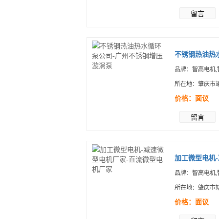
留言
不锈钢热油热水
品牌：智高电机,
所在地：肇庆市
价格：面议
留言
加工微型电机-
品牌：智高电机,
所在地：肇庆市
价格：面议