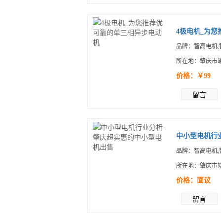
4极电机_为您
品牌：智高电机,
所在地：肇庆市
价格：￥99
留言
中小型电机行业
品牌：智高电机,
所在地：肇庆市
价格：面议
留言