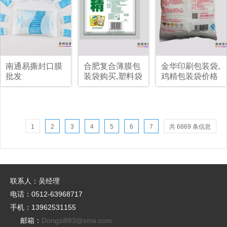
南通易撕封口膜
合肥复合薄膜包
金华印刷包装袋,
批发
装袋购买,塑料袋
鸡精包装袋价格
复合包装袋定做
1
2
3
4
5
6
7
共 6869 条信息
联系人：吴经理
电话：0512-63968717
手机：13962531155
邮箱：
Dongzi883@sina.com