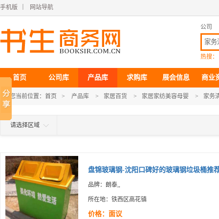
手机版
｜
网站导航
公司
热搜：
首页
公司库
产品库
求购库
展会信息
商业
您当前位置：
首页
>
产品库
>
家居百货
>
家居家纺美容母婴
>
家务
请选择区域
盘锦玻璃钢-沈阳口碑好的玻璃钢垃圾桶推
品牌：朗泰,,
所在地：铁西区高花镇
价格：面议