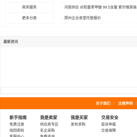
商务服务
·
河南供应 对羟基苯甲醚 99.5含量 索尔维原
更多分类
·
郑州企业食堂托管报价
最新资讯
关于我们
｜
法律声明
新手指南
我是卖家
我是买家
交易安全
免费注册
供应商专区
发布求购
投诉举报
找回密码
名企采购
交易保障
客服中心
免费咨询