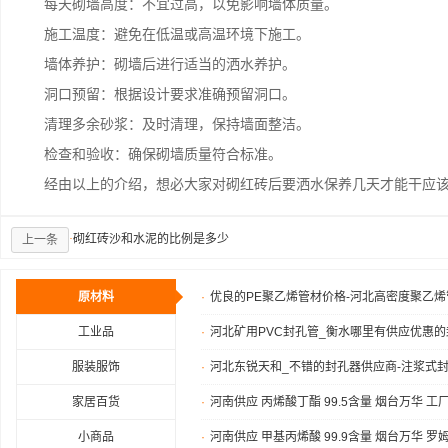
每天砌墙高度：不宜过高，以免影响墙体质量。
施工温度：避免在低温或高温环境下施工。
墙体养护：砌墙后进行适当的洒水养护。
洞口预留：根据设计要求准确预留洞口。
清理多余砂浆：及时清理，保持墙面整洁。
检查和验收：确保砌墙质量符合标准。
经由以上的介绍，想必大家对砌红砖后要洒水保养几天才能干应该
·
砌红砖沙和水泥的比例是多少
上一条
原材料
·
优良的PE聚乙烯管材价格-河北高密度聚乙烯
工业品
·
河北矿用PVC封孔管_衡水哪里有供应优惠的
服装服饰
·
河北东锐天和_不错的封孔器供应商-注浆式
家居百货
·
河南供应 丙烯酸丁酯 99.5含量 烟台万华 
小商品
·
河南供应 甲基丙烯酸 99.9含量 烟台万华 罗