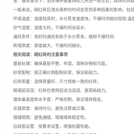
答：通常情况下，洒水保养需要持续几天到一周左右，具体时间取
一般来说，砌红砖后洒水保养的时间会受到多种因素的影响，包括
环境温度：温度较高时，水分蒸发速度快，干燥时间相对较短;温度
空气湿度：湿度大时，干燥时间会延长;
通风条件：良好的通风有助于水分蒸发，缩短干燥时间;
砖墙厚度：厚度越大，干燥时间越长。
相关阅读：砌红砖的注意事项
基层处理：确保基层平整、牢固，清除杂物和污垢。
砂浆配制：按正确比例配制砂浆，保证粘结力。
红砖质量：选择质量好、尺寸规格一致的红砖。
砌墙前润湿：红砖在使用前适当润湿，提高粘结力。
墙体垂直度和水平度：严格控制，保证墙体稳定。
灰缝厚度：保持均匀，避免过厚或过薄。
错缝砌筑：避免通缝，增强墙体稳定性。
拉结筋设置：按要求设置，增强抗震性能。