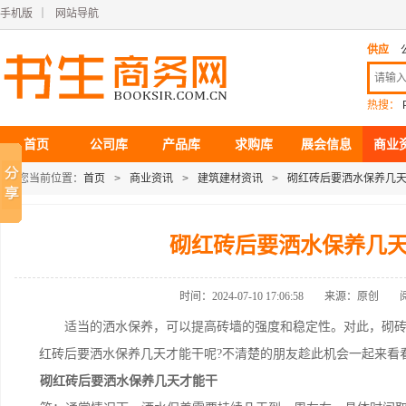
手机版
｜
网站导航
供应
热搜：
首页
公司库
产品库
求购库
展会信息
商业
您当前位置：
首页
>
商业资讯
>
建筑建材资讯
>
砌红砖后要洒水保养几
砌红砖后要洒水保养几
时间：2024-07-10 17:06:58
来源：原创
适当的洒水保养，可以提高砖墙的强度和稳定性。对此，砌砖
红砖后要洒水保养几天才能干呢?不清楚的朋友趁此机会一起来看
砌红砖后要洒水保养几天才能干