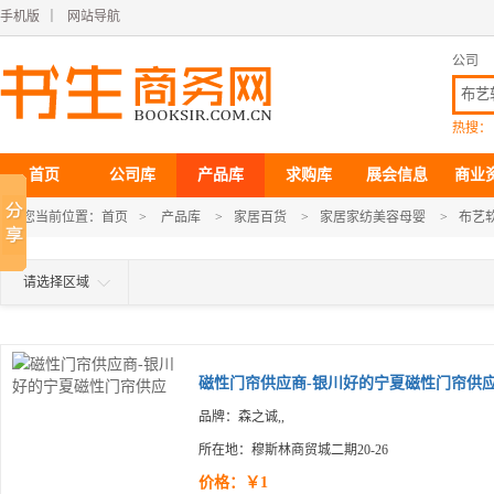
手机版
｜
网站导航
公司
热搜：
首页
公司库
产品库
求购库
展会信息
商业
您当前位置：
首页
>
产品库
>
家居百货
>
家居家纺美容母婴
>
布艺
请选择区域
磁性门帘供应商-银川好的宁夏磁性门帘供
品牌：森之诚,,
所在地：穆斯林商贸城二期20-26
价格：￥1