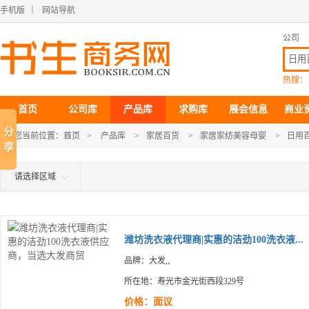
手机版
｜
网站导航
公司
热搜：
首页
公司库
产品库
求购库
展会信息
商业
您当前位置：
首页
>
产品库
>
家居百货
>
家居家纺美容母婴
>
日用
请选择区域
潍坊洗衣液代理商|实惠的洁劲100洗衣液...
品牌：大发,,
所在地：寿光市金光街西段329号
价格：面议