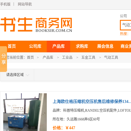
手机版
｜
网站导航
公司
热搜：
首页
公司库
产品库
求购库
展会信息
商业
您当前位置：
首页
>
产品库
>
工业品
>
五金工具
>
气动工具
请选择区域
上海欧仕格压缩机空压机售后维修保养134..
品牌：科普特压缩机,RANDEL空压机配件,LOFTO
所在地：久远路1668弄6区60号
价格：￥447