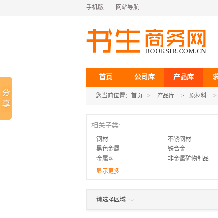
手机版
｜
网站导航
首页
公司库
产品库
您当前位置：
首页
>
产品库
>
原材料
>
相关子类:
钢材
不锈钢材
黑色金属
铁合金
金属网
非金属矿物制品
库存金属材料
铸造和热处理设备
显示更多
开采选矿设备
二手矿业设备
冶金矿产商
贵金属
电缆线缆
金属材料代理加盟
请选择区域