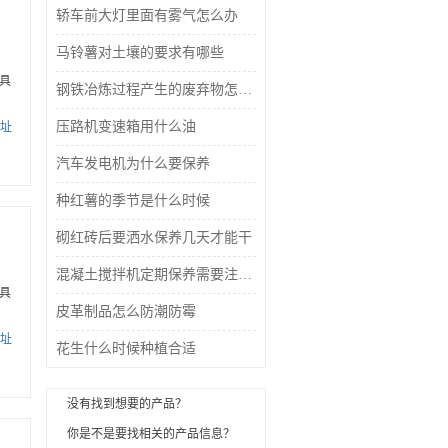
轿车前大灯里面有雾气怎么办
马铃薯对土壤的要求有哪些
具
钢铁冶炼过程产生的废弃物怎么处理
压路机变速箱用什么油
址
汽车发电机为什么要保养
种红薯的季节是什么时候
砌红砖后要洒水保养几天才能干
混凝土搅拌机定期保养需要注意什么
具
皮革制品怎么防潮防霉
址
花生什么时候种植合适
没有找到想要的产品？
你是不是要找
相关的产品信息？