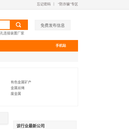
忘记密码
｜
“防诈骗”专区
免费发布信息
孔连接装置厂家
手机站
有色金属矿产
金属丝绳
废金属
地矿勘测设备
二手冶炼设备
矿山机电设备
该行业最新公司