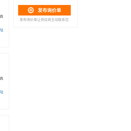

发布询价单
具
发布询价单让供应商主动联系您
址
具
址