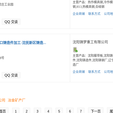
主营产品：热作模具钢,冷作模
常庄工业园
钢,H13,热模具钢,合结钢
企业商铺
联系方式
公司地
QQ
交谈
沈阳铸梦重工有限公司
口铸造件加工-沈抚新区铸造...
主营产品：沈阳履带板,沈阳铸
8号
件,沈阳铸造件,沈阳铸钢厂,辽
造厂
企业商铺
联系方式
公司地
QQ
交谈
公司
冶金矿产厂
首页
1
2
3
4
5
6
7
下一页
尾