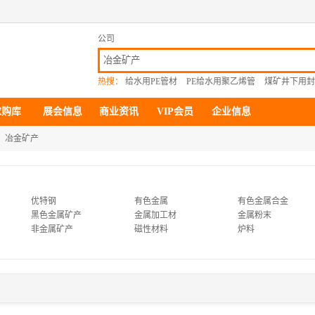
公司
热搜：
给水用PE管材
PE给水用聚乙烯管
煤矿井下用封
求购库
展会信息
商业资讯
VIP会员
企业信息
冶金矿产
优特钢
有色金属
有色金属合金
黑色金属矿产
金属加工材
金属粉末
非金属矿产
磁性材料
炉料
矿业装卸设备
矿业输送设备
矿山施工设备
井盖
冶炼设备
金属成型设备
冶金设备
电刷镀和设备
五金制品材料
矿物代理加盟