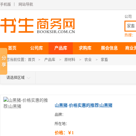
手机版
｜
网站导航
公司
热搜：
首页
公司库
产品库
求购库
展会信息
商业
您当前位置：
首页
>
产品库
>
原材料
>
农业
>
家畜
请选择区域
山黑猪-价格实惠的推荐|山黑猪
品牌：
所在地：
价格：￥1