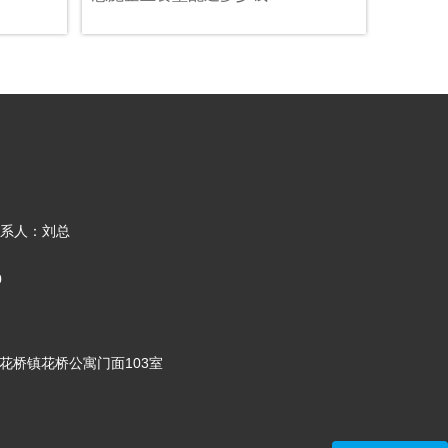
系人：刘总
0
m
花桥镇花桥公寓门面103室