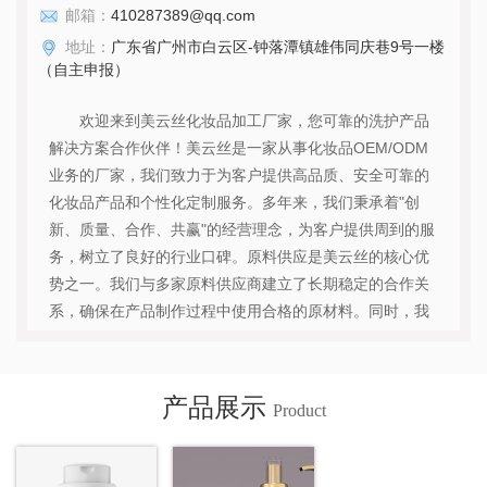
邮箱：
410287389@qq.com
地址：
广东省广州市白云区-钟落潭镇雄伟同庆巷9号一楼
（自主申报）
欢迎来到美云丝化妆品加工厂家，您可靠的洗护产品
解决方案合作伙伴！美云丝是一家从事化妆品OEM/ODM
业务的厂家，我们致力于为客户提供高品质、安全可靠的
化妆品产品和个性化定制服务。多年来，我们秉承着"创
新、质量、合作、共赢"的经营理念，为客户提供周到的服
务，树立了良好的行业口碑。原料供应是美云丝的核心优
势之一。我们与多家原料供应商建立了长期稳定的合作关
系，确保在产品制作过程中使用合格的原材料。同时，我
们拥有一支研发团队，紧跟时代潮流和市场需求，不断创
新产品配方和技术，以满足客户的多样化需求。在化妆品
OEM/ODM领域，美云丝以出色的生产制造能力和灵活的
产品展示
Product
定制服务而闻名。我们拥有现代化的生产设施和严格的质
量控制体系，确保每一款产品都符合国际化妆品标准和客
户的要求。与此同时，我们也提供个性化定制服务...
查看