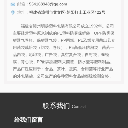
邮箱：
554168948@qq.com
地址：
福建省漳州市龙文区-朝阳打山工业区422号
福建省漳州明扬塑料包装有限公司成立1992年。公司
主要经营塑料原米制成的PE塑料防雾保鲜袋，OPP防雾保
鲜透气卷膜、保鲜透气袋，PP丙烯、PE乙烯食用菌出菇专
用菌袋栽培袋（切袋、卷膜），PE高低压防潮袋，菌菇干
品内袋，彩印袋，广告袋，真空复合袋，自封袋，缠绕
膜，背心袋，PP耐高温塑料灭菌筐、防水盖等塑料制品。
产品广泛应用于：食品、茶叶、蔬菜、食用菌等行业产品
的外包装袋。公司生产的各种塑料食品袋都经检测合格，
产品款式多样，规格齐全。其中PE防雾保鲜袋主要运用于
农产品鲜菇鲜品进冷库起到一个防起雾，防起水珠保鲜的
作用效果显著。OPP膜经两面电晕处理、两面防雾透明度
联系我们
高，透气保鲜。菌菇栽培袋耐高温，封口牢固，韧性度
Contact
高，下料贴料紧。塑料灭菌筐和防水盖耐高温重复使用周
期长。公司以产品质量可靠和售后服务优良...
给我们留言
查看详情