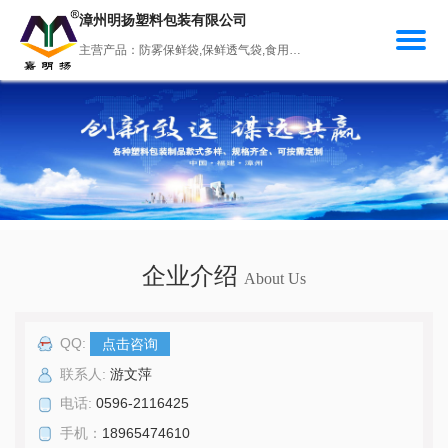
漳州明扬塑料包装有限公司
主营产品：防雾保鲜袋,保鲜透气袋,食用菌栽培袋,高低压防潮袋,塑料制品
企业介绍
About Us
QQ:
点击咨询
联系人:
游文萍
电话:
0596-2116425
手机：
18965474610