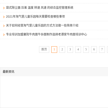
袋式除尘器 压差 温度 转速 风速 的综合监控管理系统
2021年淘气堡儿童乐园每天需要检查哪些事项
关于如何经营淘气堡儿童乐园的方式方法做一些简单介绍
专业培训加盟襄阳牛肉面牛杂面制作选择老谭家牛肉面培训中心
首页
1
2
3
4
5
6
7
最新资讯