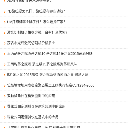
2024甘肃矿业技术装备展览会
7D聚拉提怎么样，聚拉提有哪些功效？
UV打印机哪个牌子好？怎么选择厂家？
激光切割机价格多少钱一台有什么优势？
茂名市光纤激光切割机价格多少
王丙乾茅之赋酒茅之赋10 茅之赋15茅之赋2015茅酒风味
王丙乾茅之赋酒 茅之赋15茅之赋系列茅酒风味
53°茅之赋 2015酿造 茅之赋系列酒茅酒之父 酱酒之源
垃圾填埋场用高密度聚乙烯土工膜执行标准CJ/T234-2006
双轴倾角计在桥梁监测中的应用
导轮式固定测斜仪在建筑监测中的应用
导轮式固定测斜仪在基坑中的应用
辽宁附近塑料托盘生产厂家,塑料拍子哪里有卖的