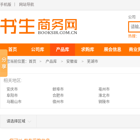
手机版
｜
网站导航
公司
热搜：
首页
公司库
产品库
求购库
展会信息
商业
您当前位置：
首页
>
产品库
>
安徽省
>
芜湖市
相关地区:
安庆市
蚌埠市
亳州市
阜阳市
合肥市
淮北市
马鞍山市
宿州市
铜陵市
请选择区域