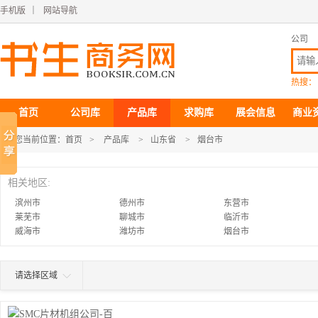
手机版
｜
网站导航
公司
热搜：
首页
公司库
产品库
求购库
展会信息
商业
您当前位置：
首页
>
产品库
>
山东省
>
烟台市
相关地区:
滨州市
德州市
东营市
莱芜市
聊城市
临沂市
威海市
潍坊市
烟台市
请选择区域