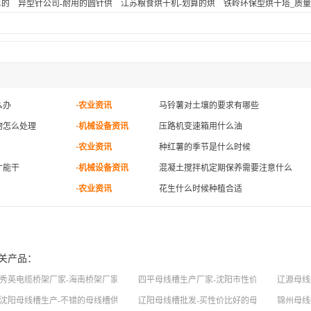
热器
算的圆针
异型针公司-耐用的圆针供销
江苏粮食烘干机-划算的烘干塔开原宏兴机械供应
铁岭环保型烘干塔_质
么办
·农业资讯
马铃薯对土壤的要求有哪些
物怎么处理
·机械设备资讯
压路机变速箱用什么油
·农业资讯
种红薯的季节是什么时候
才能干
·机械设备资讯
混凝土搅拌机定期保养需要注意什么
·农业资讯
花生什么时候种植合适
关产品：
广羽电缆桥架
秀英电缆桥架厂家-海南桥架厂家
四平母线槽生产厂家-沈阳市性价比高的母线槽
辽源母线
沈阳母线槽生产-不错的母线槽供应
辽阳母线槽批发-买性价比好的母线槽，就选沈
锦州母线