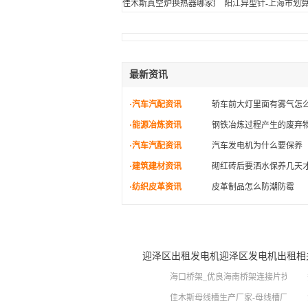
佳木斯真空炉换热器哪家好-沈阳哪里有卖真空炉换
阳江异型针-上海市划
最新资讯
·汽车汽配资讯
轿车前大灯里面有雾气怎
·能源冶炼资讯
钢铁冶炼过程产生的废弃
·汽车汽配资讯
汽车发电机为什么要保养
·建筑建材资讯
砌红砖后要洒水保养几天
·纺织皮革资讯
皮革制品怎么防潮防霉
迎泽区出租发电机迎泽区发电机出租相
海口桥架_优良海南桥架连接片找海南
佳木斯母线槽生产厂家-母线槽厂家