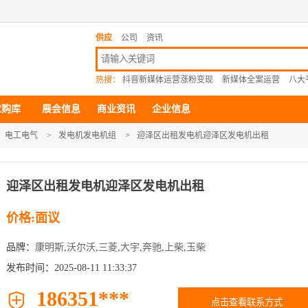
供应
公司
资讯
热搜：
抖音新媒体运营涨粉变现
新媒体全案运营
八大
求购库
展会信息
商业资讯
企业信息
电工电气
>
发电机发电机组
>
迎泽区出租发电机迎泽区发电机出租
迎泽区出租发电机迎泽区发电机出租
价格:面议
品牌：
康明斯
,
沃尔沃
,
三菱
,
大宇
,
奔驰
,
上柴
,
玉柴
发布时间：2025-08-11 11:33:37
186351***

点击查看联系方式