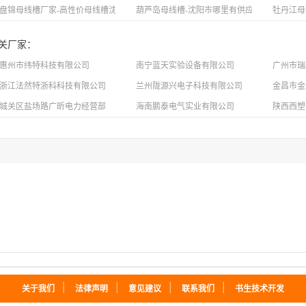
报价合理的母线槽
盘锦母线槽厂家-高性价母线槽沈阳市哪里有
葫芦岛母线槽-沈阳市哪里有供应优良的母线槽
牡丹江母
关厂家：
惠州市纬特科技有限公司
南宁蓝天实验设备有限公司
广州市瑞
浙江法然特浙科科技有限公司
兰州陇源兴电子科技有限公司
金昌市金
城关区盐场路广昕电力经营部
海南鹏泰电气实业有限公司
陕西西塑
｜
｜
｜
｜
关于我们
法律声明
意见建议
联系我们
书生技术开发