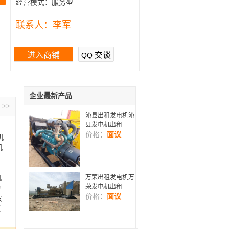
经营模式：
服务型
联系人：
李军
进入商铺
交谈
QQ
企业最新产品
>>
沁县出租发电机沁
县发电机出租
价格：
面议
机
机
万荣出租发电机万
机
荣发电机出租
动
价格：
面议
安
短