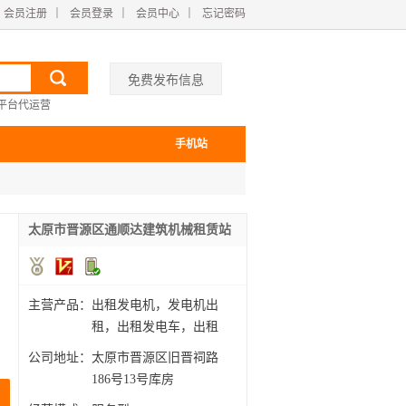
会员注册
｜
会员登录
｜
会员中心
｜
忘记密码
免费发布信息
平台代运营
手机站
太原市晋源区通顺达建筑机械租赁站
主营产品：
出租发电机，发电机出
租，出租发电车，出租
地泵，
公司地址：
太原市晋源区旧晋祠路
186号13号库房