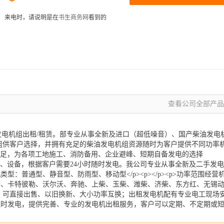
来电时，请说明是在
书生商务网
看到的
查看公司全部产品 
8263发电机组出租/租赁。部专业从事全新及进口（超低噪音）、国产柴油发电
组供客户选择，并拥有充足的柴油发电机组资源随时为客户提供不同功率
障充足，为各项工地施工、消防备用、企业避峰、短期自备发电的选择
维护、设备，根据客户需要24小时随时发电。我公司专业从事全新及二手发电
：普通型、静音型、防雨型、移动型</p><p></p><p>功率范围经营
菱、卡特彼勒、沃尔沃、奔驰、上柴、玉柴、潍柴、济柴、东方红、无锡
：可直接出售、以旧换新、大小功率互换；出租发电机配有专业电工现场
随时发电，提供完善、专业的发电机出租服务，客户可以定期、不定期或