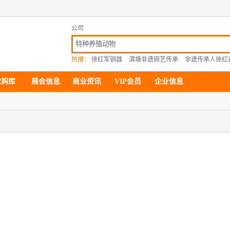
公司
热搜：
徐红军铜器
渭塘非遗铜艺传承
非遗传承人徐红
求购库
展会信息
商业资讯
VIP会员
企业信息