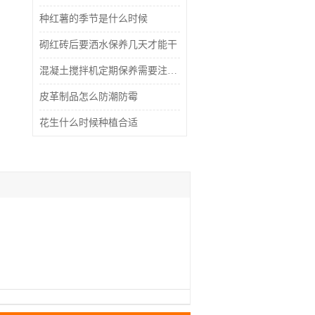
种红薯的季节是什么时候
砌红砖后要洒水保养几天才能干
混凝土搅拌机定期保养需要注意什么
皮革制品怎么防潮防霉
花生什么时候种植合适