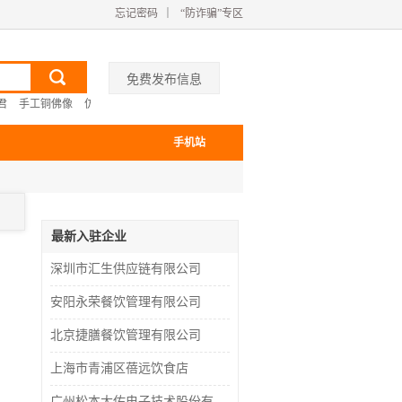
忘记密码
｜
“防诈骗”专区
免费发布信息
君
手工铜佛像
仿古香薰炉
苏州铜香炉
企业食堂食材配送价格
东莞外包员工
手机站
最新入驻企业
深圳市汇生供应链有限公司
安阳永荣餐饮管理有限公司
北京捷膳餐饮管理有限公司
上海市青浦区蓓远饮食店
广州松本大佑电子技术股份有限公司