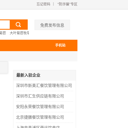
忘记密码
｜
“防诈骗”专区
免费发布信息
菊苣
大叶菊苣牧草种子
河北PE聚乙烯管材
矿井封孔连接装置
车间喷雾降温系
手机站
最新入驻企业
深圳市新美汇餐饮管理有限公司
深圳市汇生供应链有限公司
安阳永荣餐饮管理有限公司
北京捷膳餐饮管理有限公司
上海市青浦区蓓远饮食店