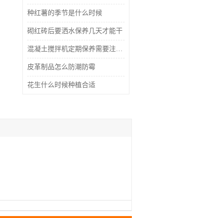
种红薯的季节是什么时候
砌红砖后要洒水保养几天才能干
混凝土搅拌机定期保养需要注意什么
皮革制品怎么防潮防霉
花生什么时候种植合适