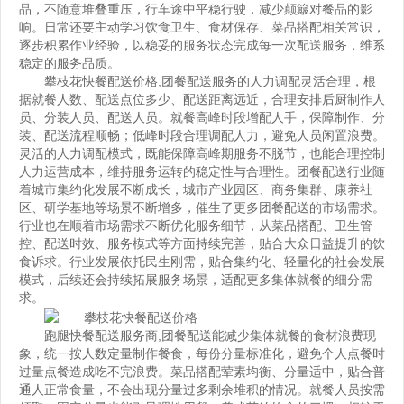
品，不随意堆叠重压，行车途中平稳行驶，减少颠簸对餐品的影
响。日常还要主动学习饮食卫生、食材保存、菜品搭配相关常识，
逐步积累作业经验，以稳妥的服务状态完成每一次配送服务，维系
稳定的服务品质。
攀枝花快餐配送价格
,团餐配送服务的人力调配灵活合理，根
据就餐人数、配送点位多少、配送距离远近，合理安排后厨制作人
员、分装人员、配送人员。就餐高峰时段增配人手，保障制作、分
装、配送流程顺畅；低峰时段合理调配人力，避免人员闲置浪费。
灵活的人力调配模式，既能保障高峰期服务不脱节，也能合理控制
人力运营成本，维持服务运转的稳定性与合理性。团餐配送行业随
着城市集约化发展不断成长，城市产业园区、商务集群、康养社
区、研学基地等场景不断增多，催生了更多团餐配送的市场需求。
行业也在顺着市场需求不断优化服务细节，从菜品搭配、卫生管
控、配送时效、服务模式等方面持续完善，贴合大众日益提升的饮
食诉求。行业发展依托民生刚需，贴合集约化、轻量化的社会发展
模式，后续还会持续拓展服务场景，适配更多集体就餐的细分需
求。
跑腿快餐配送服务商
,团餐配送能减少集体就餐的食材浪费现
象，统一按人数定量制作餐食，每份分量标准化，避免个人点餐时
过量点餐造成吃不完浪费。菜品搭配荤素均衡、分量适中，贴合普
通人正常食量，不会出现分量过多剩余堆积的情况。就餐人员按需