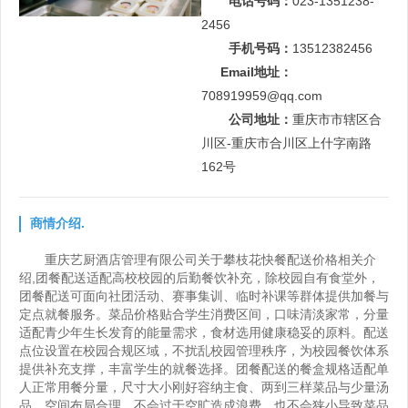
电话号码：
023-1351238-
2456
手机号码：
13512382456
Email地址：
708919959@qq.com
公司地址：
重庆市市辖区合
川区-重庆市合川区上什字南路
162号
商情介绍.
重庆艺厨酒店管理有限公司关于攀枝花快餐配送价格相关介
绍,团餐配送适配高校校园的后勤餐饮补充，除校园自有食堂外，
团餐配送可面向社团活动、赛事集训、临时补课等群体提供加餐与
定点就餐服务。菜品价格贴合学生消费区间，口味清淡家常，分量
适配青少年生长发育的能量需求，食材选用健康稳妥的原料。配送
点位设置在校园合规区域，不扰乱校园管理秩序，为校园餐饮体系
提供补充支撑，丰富学生的就餐选择。团餐配送的餐盒规格适配单
人正常用餐分量，尺寸大小刚好容纳主食、两到三样菜品与少量汤
品，空间布局合理，不会过于空旷造成浪费，也不会狭小导致菜品