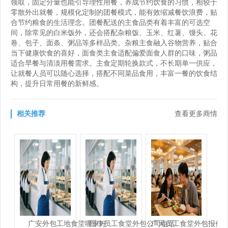
领取，固定分量也能引导理性用餐，养成节约饮食的习惯，相较于
零散外出就餐，规模化定制的团餐模式，能有效缩减餐饮浪费，贴
合节约粮食的生活理念。团餐配送的主食品类有着丰富的可选空
间，除常见的白米饭外，还会搭配杂粮饭、玉米、红薯、馒头、花
卷、包子、面条、粥品等多样品类。杂粮主食融入谷物营养，贴合
当下健康饮食的喜好，面食类主食适配偏爱面食人群的口味，粥品
适合早餐与清淡用餐需求。主食定期轮换款式，不长期单一供应，
让就餐人员可以随心选择，搭配不同菜品食用，丰富一餐的饮食结
构，提升日常用餐的新鲜感。
相关推荐
查看更多商情
广安外包工地食堂哪家好
巴中员工食堂外包公司电话