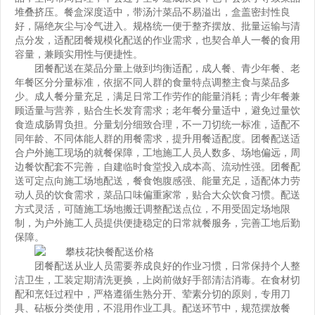
堆叠挤压。餐盒深度适中，带汤汁菜品不易溢出，盒盖密封性良
好，隔绝灰尘与冷气进入。规格统一便于整齐摆放、批量运输与清
点分发，适配团餐规模化配送的作业需求，也契合单人一餐的食用
容量，兼顾实用性与便捷性。
团餐配送在菜品分量上做到均衡适配，成人餐、青少年餐、老
年餐区分分量标准，依据不同人群的食量特点调整主食与菜品多
少。成人餐分量充足，满足日常工作劳作的能量消耗；青少年餐兼
顾适量与营养，贴合生长发育需求；老年餐分量适中，避免过量饮
食造成肠胃负担。分量划分细致合理，不一刀切统一标准，适配不
同年龄、不同体能人群的用餐需求，提升用餐适配度。团餐配送适
合户外施工现场的就餐保障，工地施工人员人数多、场地偏远，周
边餐饮配套不完善，自建临时食堂投入成本高、流动性强。团餐配
送可定点向施工场地配送，餐食饱腹感强、能量充足，适配体力劳
动人员的饮食需求，菜品口味偏重家常，贴合大众饮食习惯。配送
方式灵活，可随施工场地搬迁调整配送点位，不用受固定场地限
制，为户外施工人员提供便捷稳定的日常就餐服务，完善工地后勤
保障。
团餐配送从业人员需要养成良好的作业习惯，日常保持个人整
洁卫生，工装定期清洗更换，上岗前做好手部清洁消毒。在食材切
配和烹饪过程中，严格遵循生熟分开、荤素分切的原则，专用刀
具、砧板分类使用，不混用作业工具。配送环节中，规范摆放餐