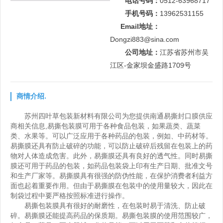
电话号码：
0512-63968717
手机号码：
13962531155
Email地址：
Dongzi883@sina.com
公司地址：
江苏省苏州市吴
江区-金家坝金盛路1709号
商情介绍.
苏州四叶草包装新材料有限公司为您提供南通易撕封口膜供应
商相关信息,易撕包装膜可用于各种食品包装，如果蔬类、蔬菜
类、水果等。可以广泛应用于各种药品的包装，例如、中药材等。
易撕膜还具有防止破碎的功能，可以防止破碎后残留在包装上的药
物对人体造成危害。此外，易撕膜还具有良好的透气性。同时易撕
膜还可用于药品的包装，如药品包装袋上印有生产日期、批准文号
和生产厂家等。易撕膜具有很强的防伪性能，在保护消费者利益方
面也起着重要作用。但由于易撕膜在包装中的使用量较大，因此在
制袋过程中要严格按照标准进行操作。
易撕包装膜具有很好的耐磨性，在包装时易于清洗、防止破
碎。易撕膜还能提高药品的保质期。易撕包装膜的使用范围较广，