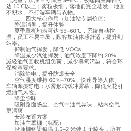
气热量，加油区可降温
3–8
℃，极端高温降幅可
达
10
℃以上；雾粒极细，落地前完全蒸发，地面
不积水、不打湿车辆与衣物。
二、四大核心作用（加油站专属价值）
降温消暑，提升体验
夏季罩棚地表可达
55–60
℃，系统自动控
温，员工不易中暑，顾客加油体感舒适，提升到
站率。
抑制油气挥发，降低
VOCs
降温减少汽油挥发，油气浓度下降约
20%
，
减轻油气回收机组负荷，减少臭氧污染，符合环
保检查要求。
消除静电，提升防爆安全
空气湿度维持
60%–70%
，快速导除人体、
车辆摩擦静电；水雾形成缓冲雾幕，降低火花引
燃油气风险。
降尘除味
吸附路面扬尘、空气中油气异味，站内空气
更清爽
安装布置方案
加油主罩棚（标配）
沿顶棚钢梁每隔
1.5–2
米装
1
个喷头，
所有