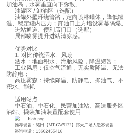
加油岛，水雾垂直向下弥散。
油罐区
/
卸油区（选配）
油罐外壁环绕管路，定向喷淋罐体，降低罐
温、稳定罐内压力；卸油口上方增设雾幕隔爆。
进站通道、便利店门口（选配）
局部喷雾提升进站清凉感。
优势对比
1.
对比传统洒水、风扇
洒水：地面积水、滑胎风险，降温短暂；
工业风扇：仅空气流通，无实质降温、无法
防静电；
高压雾森：持续降温、防静电、抑油气、不
积水、能耗
适用站点
中石油、中石化、民营加油站、高速服务区
油站、撬装加油装置配套使用
推荐设备：铭田【MT-GW5122】露天广场人造雾设备
咨询电话：13602455416