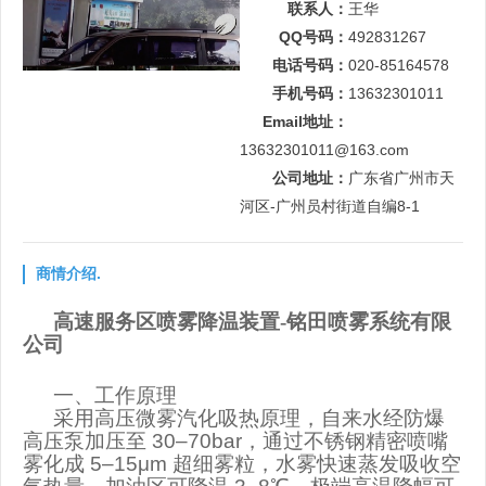
联系人：
王华
QQ号码：
492831267
电话号码：
020-85164578
手机号码：
13632301011
Email地址：
13632301011@163.com
公司地址：
广东省广州市天
河区-广州员村街道自编8-1
商情介绍.
高速服务区喷雾降温装置-铭田喷雾系统有限
公司
一、工作原理
采用高压微雾汽化吸热原理，自来水经防爆
高压泵加压至
30–70bar
，通过不锈钢精密喷嘴
雾化成
5–15μm
超细雾粒，水雾快速蒸发吸收空