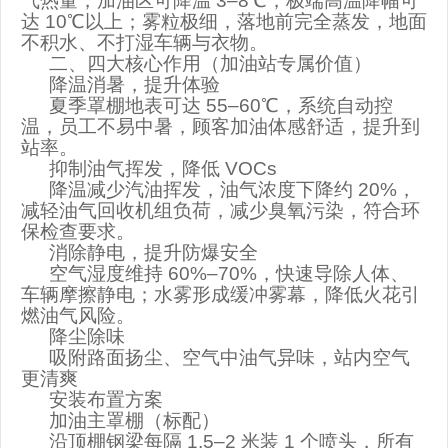
气热量，加油区可降温
3–8
℃，极端高温降幅可
达
10
℃以上；雾粒极细，落地前完全蒸发，地面
不积水、不打湿车辆与衣物。
二、四大核心作用（加油站专属价值）
降温消暑，提升体验
夏季罩棚地表可达
55–60
℃，系统自动控
温，员工不易中暑，顾客加油体感舒适，提升到
站率。
抑制油气挥发，降低
VOCs
降温减少汽油挥发，油气浓度下降约
20%
，
减轻油气回收机组负荷，减少臭氧污染，符合环
保检查要求。
消除静电，提升防爆安全
空气湿度维持
60%–70%
，快速导除人体、
车辆摩擦静电；水雾形成缓冲雾幕，降低火花引
燃油气风险。
降尘除味
吸附路面扬尘、空气中油气异味，站内空气
更清爽
安装布置方案
加油主罩棚（标配）
沿顶棚钢梁每隔
1.5–2
米装
1
个喷头，
所有