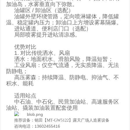
加油岛，水雾垂直向下弥散。
油罐区
/
卸油区（选配）
油罐外壁环绕管路，定向喷淋罐体，降低罐
温、稳定罐内压力；卸油口上方增设雾幕隔爆。
进站通道、便利店门口（选配）
局部喷雾提升进站清凉感。
优势对比
1.
对比传统洒水、风扇
洒水：地面积水、滑胎风险，降温短暂；
工业风扇：仅空气流通，无实质降温、无法
防静电；
高压雾森：持续降温、防静电、抑油气、不
积水、能耗
适用站点
中石油、中石化、民营加油站、高速服务区
油站、撬装加油装置配套使用
推荐设备：铭田【MT-GW5122】露天广场人造雾设备
咨询电话：13602455416