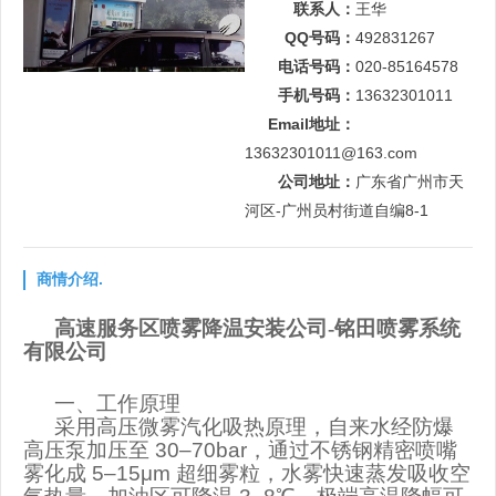
联系人：
王华
QQ号码：
492831267
电话号码：
020-85164578
手机号码：
13632301011
Email地址：
13632301011@163.com
公司地址：
广东省广州市天
河区-广州员村街道自编8-1
商情介绍.
高速服务区喷雾降温安装公司-铭田喷雾系统
有限公司
一、工作原理
采用高压微雾汽化吸热原理，自来水经防爆
高压泵加压至
30–70bar
，通过不锈钢精密喷嘴
雾化成
5–15μm
超细雾粒，水雾快速蒸发吸收空