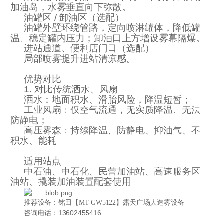
加油岛，水雾垂直向下弥散。
油罐区
/
卸油区（选配）
油罐外壁环绕管路，定向喷淋罐体，降低罐
温、稳定罐内压力；卸油口上方增设雾幕隔爆。
进站通道、便利店门口（选配）
局部喷雾提升进站清凉感。
优势对比
1.
对比传统洒水、风扇
洒水：地面积水、滑胎风险，降温短暂；
工业风扇：仅空气流通，无实质降温、无法
防静电；
高压雾森：持续降温、防静电、抑油气、不
积水、能耗
适用站点
中石油、中石化、民营加油站、高速服务区
油站、撬装加油装置配套使用
推荐设备：铭田【MT-GW5122】露天广场人造雾设备
咨询电话：13602455416