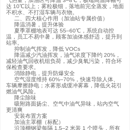
气热量，加油区可降温
3–8
℃，极端高温降幅可
达
10
℃以上；雾粒极细，落地前完全蒸发，地面
不积水、不打湿车辆与衣物。
二、四大核心作用（加油站专属价值）
降温消暑，提升体验
夏季罩棚地表可达
55–60
℃，系统自动控
温，员工不易中暑，顾客加油体感舒适，提升到
站率。
抑制油气挥发，降低
VOCs
降温减少汽油挥发，油气浓度下降约
20%
，
减轻油气回收机组负荷，减少臭氧污染，符合环
保检查要求。
消除静电，提升防爆安全
空气湿度维持
60%–70%
，快速导除人体、
车辆摩擦静电；水雾形成缓冲雾幕，降低火花引
燃油气风险。
降尘除味
吸附路面扬尘、空气中油气异味，站内空气
更清爽
安装布置方案
加油主罩棚（标配）
沿顶棚钢梁每隔
1.5–2
米装
1
个喷头，
所有