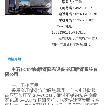
联系人：
王华
QQ号码：
492831267
电话号码：
020-85164578
手机号码：
13632301011
Email地址：
13632301011@163.com
公司地址：
广东省广州市天
河区-广州员村街道自编8-1
商情介绍.
中石化加油站喷雾降温设备-铭田喷雾系统有
限公司
一、工作原理
采用高压微雾汽化吸热原理，自来水经防爆
高压泵加压至
30–70bar
，通过不锈钢精密喷嘴
雾化成
5–15μm
超细雾粒，水雾快速蒸发吸收空