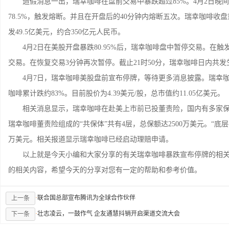
造假消息一出，瑞幸咖啡在盘前交易中暴跌超过85%。4月2日晚间2
78.5%，触发熔断。并且在开盘后的40分钟内熔断五次。瑞幸咖啡收盘重
发49.5亿美元，约合350亿元人民币。
4月2日在美股开盘暴跌80.95%后，瑞幸咖啡盘中暂停交易。在触
交易。在恢复交易3分钟再次暂停。截止21时50分，瑞幸咖啡日内共发
4月7日，瑞幸咖啡美股盘前宣布停牌，等待更多消息披露。瑞幸咖啡盘
咖啡累计跌约83%。目前股价为4.39美元/股，总市值约11.05亿美元。
相关消息显示，瑞幸咖啡在赴美上市前已投董责险，国内有多家保
瑞幸咖啡董责险组成的“共保体”共有4层，总保额达2500万美元。“底层
万美元。相关报道显示瑞幸咖啡已经启动理赔申请。
以上就是今天小编和大家分享的有关瑞幸咖啡暴跌宣布停牌的相关
的相关内容，希望今天的分享对您有一定的帮助和参考价值。
·
联合国总部宣布腾讯为全球合作伙伴
上一条
·
壮志凌云，一鼓作气 企友通慧抖销开启渠道交流大会
下一条