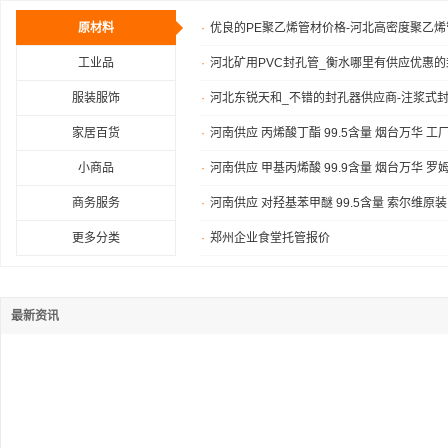
原材料
·
优良的PE聚乙烯管材价格-河北高密度聚乙烯
工业品
·
河北矿用PVC封孔管_衡水哪里有供应优惠的
服装服饰
·
河北东锐天和_不错的封孔器供应商-注浆式
家居百货
·
河南供应 丙烯酸丁酯 99.5含量 烟台万华 
小商品
·
河南供应 甲基丙烯酸 99.9含量 烟台万华 罗
商务服务
·
河南供应 对羟基苯甲醚 99.5含量 索尔维原
更多分类
·
郑州企业食堂托管报价
最新资讯