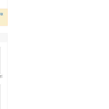
联
空泵哪家好|实惠的真空设备厂旋片真空泵推荐