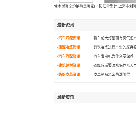
佳木斯真空炉换热器哪家好-沈阳哪里有卖真空炉换
阳江异型针-上海市划
最新资讯
·汽车汽配资讯
轿车前大灯里面有雾气怎
·能源冶炼资讯
钢铁冶炼过程产生的废弃
·汽车汽配资讯
汽车发电机为什么要保养
·建筑建材资讯
砌红砖后要洒水保养几天
·纺织皮革资讯
皮革制品怎么防潮防霉
最新资讯