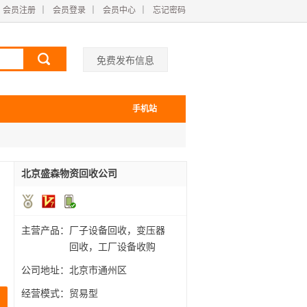
会员注册
｜
会员登录
｜
会员中心
｜
忘记密码
免费发布信息
手机站
北京盛森物资回收公司
主营产品：
厂子设备回收，变压器
回收，工厂设备收购
公司地址：
北京市通州区
经营模式：
贸易型