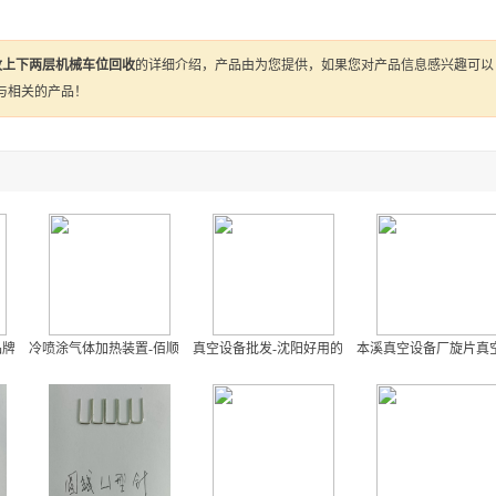
收上下两层机械车位回收
的详细介绍，产品由为您提供，如果您对产品信息感兴趣可以
与相关的产品！
品牌推荐
冷喷涂气体加热装置-佰顺兴自动化科技新款冷喷涂设备出售
真空设备批发-沈阳好用的真空设备批售
本溪真空设备厂旋片真