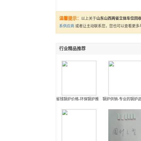
温馨提示：
以上关于
山东山西两省立体车位回
系供应商
或者让
主动联系您，您也可以查看更多
行业精品推荐
省钱锅炉价格-环保锅炉推荐
锅炉供销-专业的锅炉