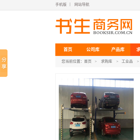
手机版
｜
网站导航
首页
公司库
产品库
您当前位置：
首页
>
求购库
>
工业品
>