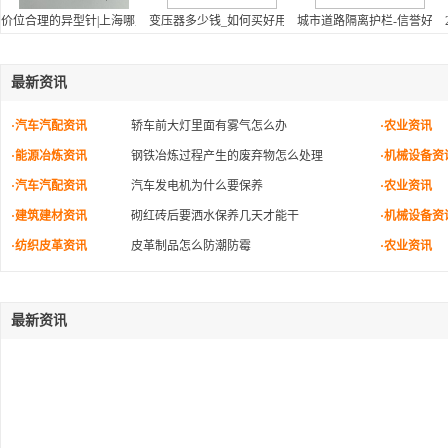
价位合理的异型针|上海哪里有供应圆针
变压器多少钱_如何买好用的舜红50w变压器220v转110v
城市道路隔离护栏-信誉好
最新资讯
·汽车汽配资讯
轿车前大灯里面有雾气怎么办
·农业资讯
·能源冶炼资讯
钢铁冶炼过程产生的废弃物怎么处理
·机械设备资
·汽车汽配资讯
汽车发电机为什么要保养
·农业资讯
·建筑建材资讯
砌红砖后要洒水保养几天才能干
·机械设备资
·纺织皮革资讯
皮革制品怎么防潮防霉
·农业资讯
最新资讯