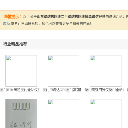
温馨提示：
以上关于
山东钢结构回收二手钢结构回收盛森诚信经营
的详细介绍，
应商
或者让
主动联系您，您也可以查看更多与相关的产品！
行业精品推荐
厦门RTK出租厦门全站仪厦门泵吸式气体检测仪厦门氯离子检测仪
厦门中海达GPS厦门高强回弹仪厦门全站仪厦门泵吸式
厦门高强回弹仪厦门全站仪