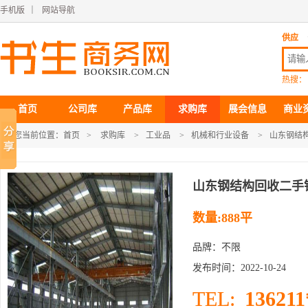
手机版
｜
网站导航
供应
热搜：
首页
公司库
产品库
求购库
展会信息
商业
您当前位置：
首页
>
求购库
>
工业品
>
机械和行业设备
>
山东钢结
山东钢结构回收二手
数量:888平
品牌：不限
发布时间：2022-10-24
136211
TEL: