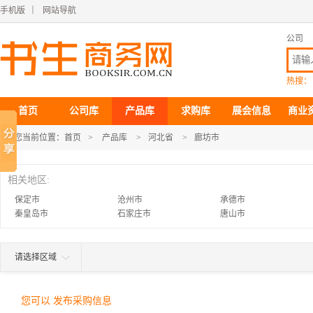
手机版
｜
网站导航
公司
热搜：
首页
公司库
产品库
求购库
展会信息
商业
您当前位置：
首页
>
产品库
>
河北省
>
廊坊市
相关地区:
保定市
沧州市
承德市
秦皇岛市
石家庄市
唐山市
请选择区域
您可以 发布采购信息