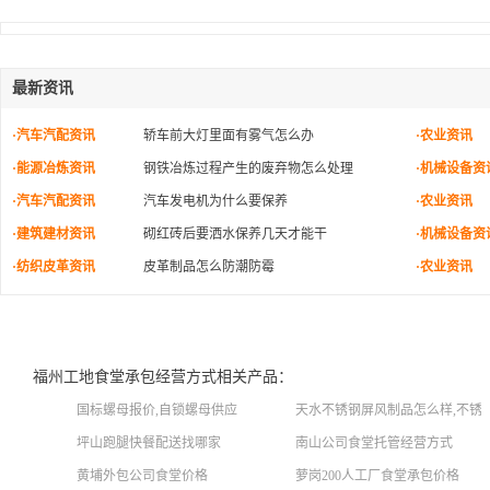
最新资讯
·汽车汽配资讯
轿车前大灯里面有雾气怎么办
·农业资讯
·能源冶炼资讯
钢铁冶炼过程产生的废弃物怎么处理
·机械设备资
·汽车汽配资讯
汽车发电机为什么要保养
·农业资讯
·建筑建材资讯
砌红砖后要洒水保养几天才能干
·机械设备资
·纺织皮革资讯
皮革制品怎么防潮防霉
·农业资讯
福州工地食堂承包经营方式相关产品：
国标螺母报价,自锁螺母供应
天水不锈钢屏风制品怎么样,不锈
坪山跑腿快餐配送找哪家
南山公司食堂托管经营方式
黄埔外包公司食堂价格
萝岗200人工厂食堂承包价格