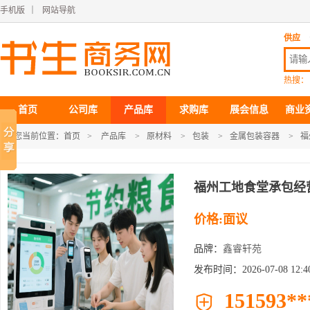
手机版
｜
网站导航
供应
热搜：
首页
公司库
产品库
求购库
展会信息
商业
您当前位置：
首页
>
产品库
>
原材料
>
包装
>
金属包装容器
>
福
福州工地食堂承包经
价格:面议
品牌：
鑫睿轩苑
发布时间：2026-07-08 12:40
151593**
