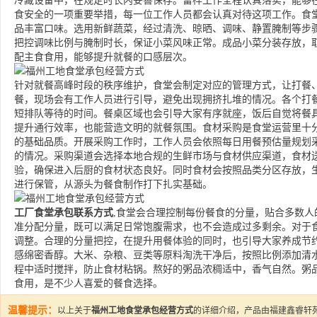
冷藏设备中，在规定时长内妥善保存。留样工作全程认真落实，能够
食安全的一项重要举措，每一位工作人员都会认真对待这项工作。食
品丰富口味。选用新鲜蔬菜，经过清洗、晾晒、调味、静置腌制等步
把控调味比例与腌制时长，保证小菜风味正常。成品小菜分装存放，
配主食食用，能够提升就餐的口感层次。
针对就餐高峰时段的秩序维护，食堂会制定对应的管理方式，让打餐
餐，现场会有工作人员进行引导，避免出现拥挤扎堆的情况。各个打
短排队等待的时间。餐桌区域也会引导大家有序就座，饭后自觉将餐
提升通行效率，也能营造文明的就餐氛围。食材采购是食堂运营里十
的基础品质。开展采购工作时，工作人员会依照每日用餐预估量规划
的情况。采购渠道会选择本地合规的生鲜市场与食材供应渠道，食材
验，确保进入后厨的食材状态良好。同时食材会按照品类分区存放，
进行保管，从源头为餐食制作打下扎实基础。
工厂食堂承包联系方式
,食堂会合理控制每份餐食的分量，贴合多数
准分配分量，既可以满足日常饱腹需求，也不会造成过多剩余。对于
调整。合理的分量把控，在提升用餐体验的同时，也引导大家养成节
感绵密香醇。大米、杂粮、豆类等原料淘洗干净后，按照比例添加清
程中适时搅拌，防止食材粘锅。熬好的粥品浓稠适中，香气自然。粥
食用，是不少人喜爱的餐食选择。
温馨提示：
以上关于
福州工地食堂承包经营方式
的详细介绍，产品由福建鑫睿轩