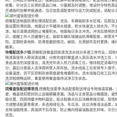
间，分两批次错峰配送，缓解园区集中取餐拥堵情况，配套简易分餐
收集，针对员工反馈的菜品口味、分量题及时调整，增设时令特色菜
开通临时加餐申报通道，当日加急调配食材与运力完成配送，适配企
团餐配送地面防滑处理适配后厨、洗消、车辆装卸多水区域，后厨加
面设置防滑纹路，地面设计平缓排水坡度，积水快速流入排水沟，不
渣，每日清理滤网防止堵塞积水。地面每日多次冲洗，冲洗后使用防
识，提醒工作人员缓慢行走。装卸车辆区域铺设防滑橡胶垫，雨雪天
险。定期检查地砖、防滑垫磨损情况，破损、光滑部件及时更换，维
概率。
快餐配送多少钱
,团餐配送餐盒回收清洗流水线分多道工序作业，回
残渣直接导入密闭清运桶；分拣完成的餐盒进入高压清水冲洗工位，
食品清洁剂深度清洁；清洗完毕进入热力消毒工位，维持规定消毒时
分；最后分类装入洁净周转筐入库存放。流水线各工位安排专人值守
设备温度，沥干区控制存放密度避免堆叠积水。流水线每日收工后冲
洗流程顺畅运转，重复使用餐盒维持洁净卫生状态。
团餐盒饭配送哪里找
,团餐配送夏季汤品配套配送增设专用保温容器
套，桶盖锁扣密封防止运输颠簸渗漏。汤品与主食菜品分箱摆放，避
稳位置，四周用缓冲物料固定。抵达取餐点位后汤桶单独交接，现场
方调整适配夏季需求，多选用绿豆汤、冬瓜汤、丝瓜汤等清淡品类，
去除油脂残渣，高温烘干后存放，防止桶内残留油脂滋生异味，次日
状态。