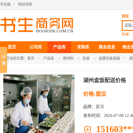
手机版
｜
网站导航
供应
热搜：
首页
公司库
产品库
求购库
展会信息
商业
您当前位置：
首页
>
产品库
>
原材料
>
包装
>
金属包装容器
>
湖
湖州盒饭配送价格
价格:面议
品牌：
富鸿
发布时间：2026-07-08 12:40
151603**
