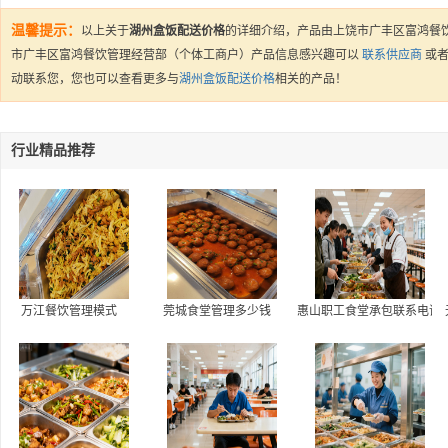
温馨提示：
以上关于
湖州盒饭配送价格
的详细介绍，产品由上饶市广丰区富鸿餐
市广丰区富鸿餐饮管理经营部（个体工商户）产品信息感兴趣可以
联系供应商
或
动联系您，您也可以查看更多与
湖州盒饭配送价格
相关的产品！
行业精品推荐
万江餐饮管理模式
莞城食堂管理多少钱
惠山职工食堂承包联系电话