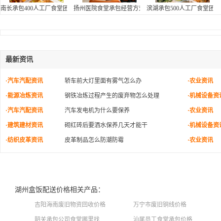
南长承包400人工厂食堂团队
扬州医院食堂承包经营方式
滨湖承包500人工厂食堂团队
最新资讯
·汽车汽配资讯
轿车前大灯里面有雾气怎么办
·农业资讯
·能源冶炼资讯
钢铁冶炼过程产生的废弃物怎么处理
·机械设备资
·汽车汽配资讯
汽车发电机为什么要保养
·农业资讯
·建筑建材资讯
砌红砖后要洒水保养几天才能干
·机械设备资
·纺织皮革资讯
皮革制品怎么防潮防霉
·农业资讯
湖州盒饭配送价格相关产品：
吉阳海南废旧物资回收价格
万宁市废旧铜线价格
韶关承包公司食堂哪里找
汕尾员工食堂承包价格