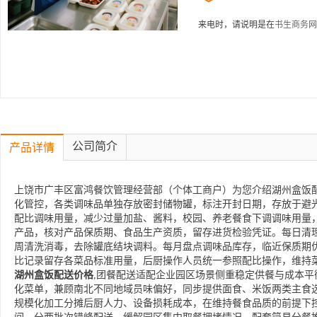
来电时，请说明是在
书生商务网
公司简介
产品详情
上饶市广丰区富鸿餐饮管理经营部（个体工商户）为您介绍湖州盒饭配
化管控，各类调味品单独存放密封储物罐，标注开封日期，存放于避
配比调味用量，减少过量加盐、酱料，校园、养老餐食下调调味用量
产品，核对产品保质期、食品生产资质，留存进货检验凭证。每日清
周清洗消毒，去除罐底结块调料。每月盘点调味品库存，临近保质期
比记录留存各菜品标准用量，后厨操作人员统一参照配比操作，维持
湖州盒饭配送价格
,团餐配送适配企业园区场景侧重稳定供餐与成本
化菜单，兼顾南北不同地域员味偏好，同步提供面食、米饭两类主食
规模化加工分摊后厨人力、设备损耗成本，在维持餐食品质的前提下