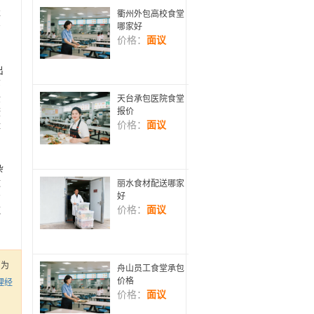
存
衢州外包高校食堂
哪家好
方
价格：
面议
出
环
检
天台承包医院食堂
报价
康
价格：
面议
体
杂
运
丽水食材配送哪家
步
好
价格：
面议
域
用
）为
舟山员工食堂承包
价格
理经
价格：
面议