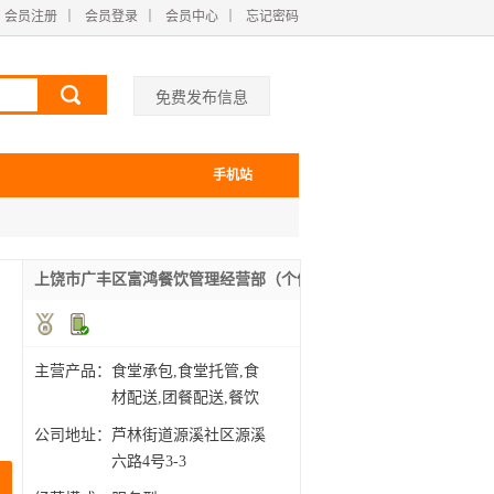
会员注册
｜
会员登录
｜
会员中心
｜
忘记密码
免费发布信息
手机站
上饶市广丰区富鸿餐饮管理经营部（个体工商户）
主营产品：
食堂承包,食堂托管,食
材配送,团餐配送,餐饮
管
公司地址：
芦林街道源溪社区源溪
六路4号3-3