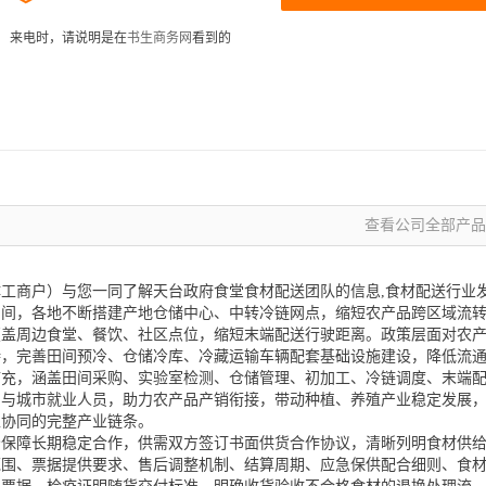
来电时，请说明是在
书生商务网
看到的
查看公司全部产品 
工商户）与您一同了解天台政府食堂食材配送团队的信息,食材配送行业
空间，各地不断搭建产地仓储中心、中转冷链网点，缩短农产品跨区域流
覆盖周边食堂、餐饮、社区点位，缩短末端配送行驶距离。政策层面对农
持，完善田间预冷、仓储冷库、冷藏运输车辆配套基础设施建设，降低流
扩充，涵盖田间采购、实验室检测、仓储管理、初加工、冷链调度、末端
力与城市就业人员，助力农产品产销衔接，带动种植、养殖产业稳定发展
互协同的完整产业链条。
分保障长期稳定合作，供需双方签订书面供货合作协议，清晰列明食材供
范围、票据提供要求、售后调整机制、结算周期、应急保供配合细则、食