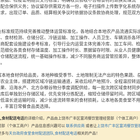
测票据、检疫证明随货交付标准，明确收货验收不合格食材的退换处理流
方配合保供义务；协议留存供需双方各一份，电子扫描件上传数字化系统
需求，出现订单、品质、结算相关争议时依据协议条款协商处理，规范双
业标准规范持续完善推动整体运营标准化，各地结合本地农产品流通实际
源、食材检测、仓储分区、冷链运输、加工操作、人员卫生、车辆消杀各
务商配套设施建设参考标准，引导行业内运营主体完善冷库、加工车间、
规范细化各类食材存储温度、加工操作时长、票据留存时限、从业人员健
整仓储配送流程，统一基础操作标准，减少不同服务商运营管控差异，整
平。
富本地食材供给品类，本地种植受季节、土地限制无法产出的特色果蔬、
化农业主体，搭建跨区域冷链运输通道，采收后经产地预冷、全程温控转
鲜果、沿海水产、北方杂粮谷物分季度调配供给，每一批次跨区域食材同
入库后单独划分存储区域，优先安排分拣配送，缩短仓储停留时间。跨区
、低温长途运输时段，减少长途流转带来的食材损耗，让本地各类食堂不
材，丰富日常餐食品类选择。
,食材配送电话
的详细介绍，产品由上饶市广丰区富鸿餐饮管理经营部（个体工商户
营部（个体工商户）产品信息感兴趣可以
联系供应商
或者让
上饶市广丰区富鸿餐饮管
更多与
天台政府食堂食材配送团队,食材配送电话
相关的产品！