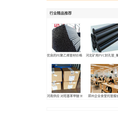
行业精品推荐
优良的PE聚乙烯管材价格-河北高密度聚乙烯管
河北矿用PVC封孔管
河南供应 对羟基苯甲醚 99.5含量 索尔维原装 一箱
郑州企业食堂托管报