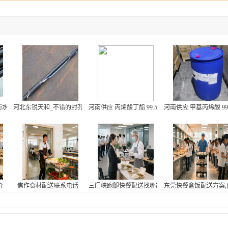
_衡水哪里有供应优惠的封孔管
河北东锐天和_不错的封孔器供应商-注浆式封孔器厂家
河南供应 丙烯酸丁酯 99.5含量 烟台万华 工厂现货
河南供应 甲基丙烯酸 99
起发
价
焦作食材配送联系电话
三门峡跑腿快餐配送找哪家
东莞快餐盒饭配送方案