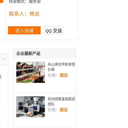
经营模式：
服务型
联系人：
杨总
进入商铺
交谈
QQ
企业最新产品
>>
舟山承包学校食堂
价格
价格：
面议
发
转
产
通
杭州团餐盒饭配送
配
团队
，
价格：
面议
给
材