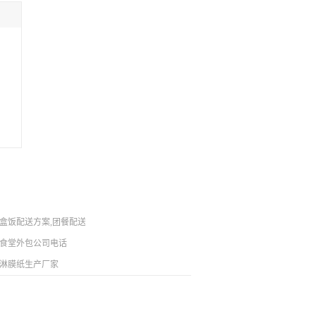
盒饭配送方案,团餐配送服务团队
包联系方式
食堂外包公司电话
淋膜纸生产厂家