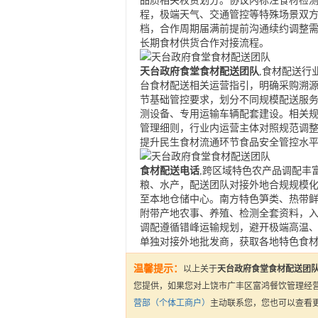
品质相关权责划分。协议内标注食材检
程，极端天气、交通管控等特殊场景双
档，合作周期届满前提前沟通续约调整
长期食材供货合作对接流程。
天台政府食堂食材配送团队
,食材配送行
台食材配送相关运营指引，明确采购溯
节基础管控要求，划分不同规模配送服
测设备、专用运输车辆配套建设。相关
管理细则，行业内运营主体对照规范调
提升民生食材流通环节食品安全管控水
食材配送电话
,跨区域特色农产品调配丰
粮、水产，配送团队对接外地合规规模
至本地仓储中心。南方特色笋类、热带
附带产地农事、养殖、检测全套资料，
调配遵循错峰运输规划，避开极端高温
单独对接外地批发商，获取各地特色食
温馨提示：
以上关于
天台政府食堂食材配送团队
您提供，如果您对上饶市广丰区富鸿餐饮管理经
营部（个体工商户）
主动联系您，您也可以查看