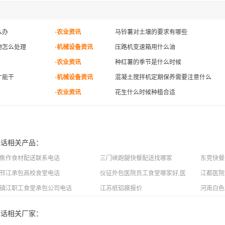
么办
·农业资讯
马铃薯对土壤的要求有哪些
物怎么处理
·机械设备资讯
压路机变速箱用什么油
·农业资讯
种红薯的季节是什么时候
才能干
·机械设备资讯
混凝土搅拌机定期保养需要注意什么
·农业资讯
花生什么时候种植合适
电话相关产品：
焦作食材配送联系电话
三门峡跑腿快餐配送找哪家
东莞快餐
邗江承包高校食堂电话
仪征外包医院员工食堂哪家好,医院员工食堂外
江都医院
镇江职工食堂承包公司电话
江苏纸铝膜报价
河南白色
电话相关厂家：