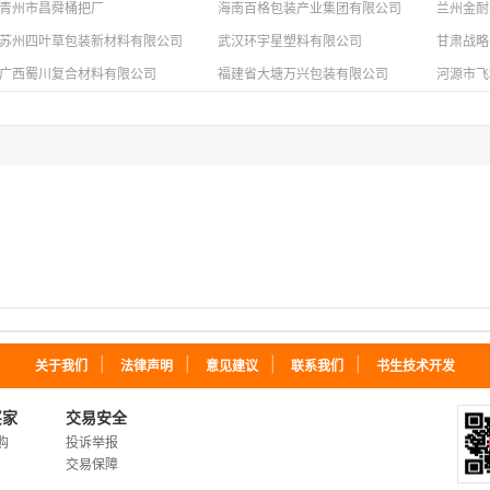
青州市昌舜桶把厂
海南百格包装产业集团有限公司
兰州金耐
苏州四叶草包装新材料有限公司
武汉环宇星塑料有限公司
甘肃战略
广西蜀川复合材料有限公司
福建省大塘万兴包装有限公司
河源市飞
｜
｜
｜
｜
关于我们
法律声明
意见建议
联系我们
书生技术开发
买家
交易安全
购
投诉举报
交易保障