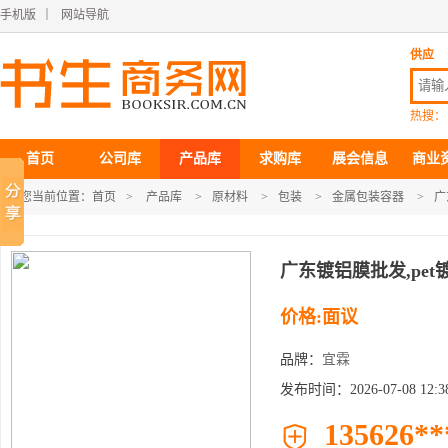
手机版
｜
网站导航
供应
热搜：
首页
公司库
产品库
求购库
展会信息
商业
您当前位置：
首页
>
产品库
>
原材料
>
包装
>
金属包装容器
>
广
广东镀铝膜批发,pe
价格:面议
品牌：
宜霖
发布时间：2026-07-08 12:38
135626**
