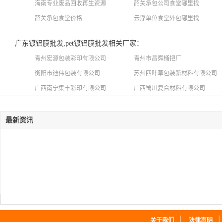
海南专业废品回收再生资源
韶关承包公司食堂哪里找
韶关承包食堂价格
云浮单位食堂外包哪里找
广东镀铝膜批发,pet镀铝膜批发相关厂家：
青州宏源包装彩印有限公司
青州市昌舜桶把厂
衡阳市迪伟包装有限公司
苏州四叶草包装新材料有限公司
广西南宁集丰彩印有限公司
广西蜀川复合材料有限公司
最新资讯
｜
关于我们
法律声明