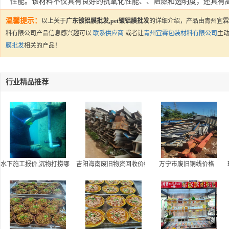
性能。该材料不仅具有良好的抗氧化性能、、阻燃和透明度，还具有
温馨提示：
以上关于
广东镀铝膜批发,pet镀铝膜批发
的详细介绍，产品由青州宜霖
料有限公司产品信息感兴趣可以
联系供应商
或者让
青州宜霖包装材料有限公司
主
膜批发
相关的产品！
行业精品推荐
水下施工报价,沉物打捞哪家好
吉阳海南废旧物资回收价格
万宁市废旧铜线价格