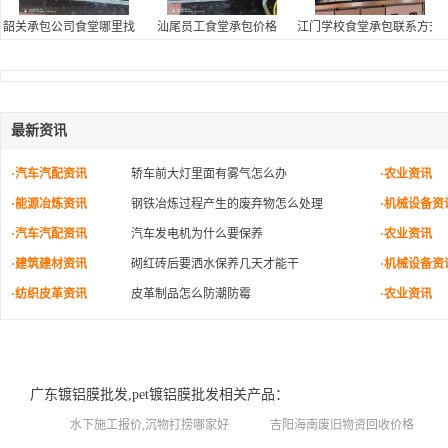
韶关承包公司食堂哪里找
汕尾员工食堂承包价格
江门学校食堂承包联系方式,
最新资讯
·汽车汽配资讯
轿车前大灯里面有雾气怎么办
·农业资讯
·能源冶炼资讯
钢铁冶炼过程产生的废弃物怎么处理
·机械设备资
·汽车汽配资讯
汽车发电机为什么要保养
·农业资讯
·建筑建材资讯
砌红砖后要洒水保养几天才能干
·机械设备资
·纺织皮革资讯
皮革制品怎么防潮防霉
·农业资讯
广东镀铝膜批发,pet镀铝膜批发相关产品：
水下施工报价,沉物打捞哪家好
吉阳海南废旧物资回收价格