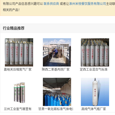
有限公司产品信息感兴趣可以
联系供应商
或者让
涿州米悦餐饮服务有限公司
主动
相关的产品！
行业精品推荐
嘉峪关压缩氮气厂家
陕西二苯基丙烷厂家
定西工业混合气标准
兰州工业氩气哪里有
甘肃一氧化碳标准气体电话
高纯气体气瓶厂家