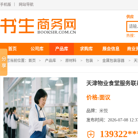
手机版
｜
网站导航
供应
热搜：
首页
公司库
产品库
求购库
展会信息
商业
您当前位置：
首页
>
产品库
>
原材料
>
包装
>
金属包装容器
>
天
天津物业食堂服务联
价格:面议
品牌：
米悦
发布时间：2026-07-08 12:37
139322**
