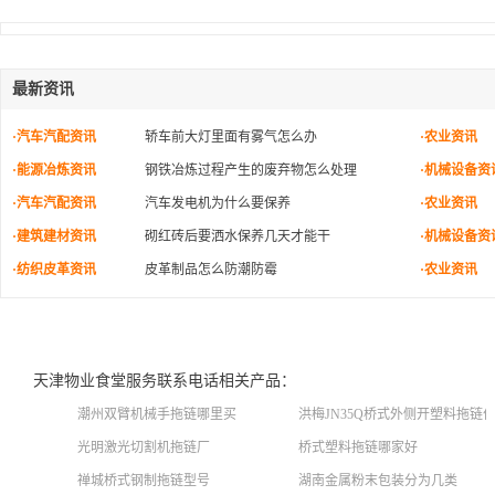
最新资讯
·汽车汽配资讯
轿车前大灯里面有雾气怎么办
·农业资讯
·能源冶炼资讯
钢铁冶炼过程产生的废弃物怎么处理
·机械设备资
·汽车汽配资讯
汽车发电机为什么要保养
·农业资讯
·建筑建材资讯
砌红砖后要洒水保养几天才能干
·机械设备资
·纺织皮革资讯
皮革制品怎么防潮防霉
·农业资讯
天津物业食堂服务联系电话相关产品：
潮州双臂机械手拖链哪里买
洪梅JN35Q桥式外侧开塑料拖链
光明激光切割机拖链厂
桥式塑料拖链哪家好
禅城桥式钢制拖链型号
湖南金属粉末包装分为几类