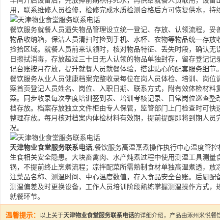
早间开启设备后，先放掉前期积存死水，再供给就餐人员取用，设备
用，联系维修人员检修，检修完成水质检测合格后方可恢复供水，持
餐饮服务就餐人员遗失物品管理设立统一登记、存放、认领流程，妥
物品收纳箱，保洁人员清扫时捡到手机、水杯、衣物等物品统一存放
捡拾区域。就餐人员前来认领时，核对物品特征、丢失时段，确认无
日擦拭消毒，存放超过三十日无人认领的物品单独封存，留存登记记
记台账按月存放，提升就餐人员就餐体验，搭建贴心的配套服务细节
餐饮服务从业人员健康档案完整收录每位在岗人员体检、培训、岗位
案首页登记人员姓名、岗位、入职日期、联系方式，附有效体检材料
案。同步收录每次季度培训签到表、培训考核记录、日常岗位巡查整
档存放。档案存放独立文件柜由专人保管，监管部门上门检查时可快
整理存放。每月核对档案内体检材料有效期，提前提醒即将到期人员
况。
天津物业食堂服务联系电话
,餐饮服务高温烹煮操作执行中心温度管
生食相关安全隐患。大块畜禽肉、水产炖煮过程中使用测温工具测量
锅，不提前终止烹煮流程；凉拌配菜所需熟制食材单独高温煮透，放
注菜品名称、测温时间、中心温度数值，存入食品安全台账。后厨配
测温偏差及时更换设备，工作人员培训阶段熟练掌握测温操作方式，
就餐环节。
温馨提示：
以上关于
天津物业食堂服务联系电话
的详细介绍，产品由涿州米悦餐