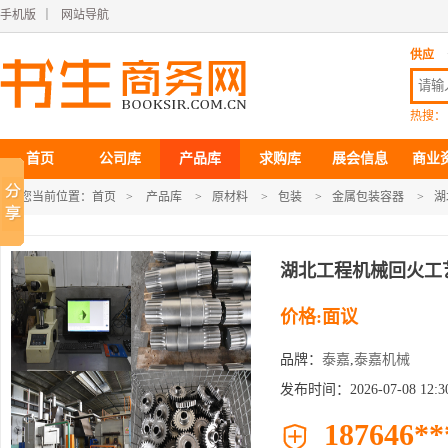
手机版
｜
网站导航
供应
热搜：
首页
公司库
产品库
求购库
展会信息
商业
您当前位置：
首页
>
产品库
>
原材料
>
包装
>
金属包装容器
>
湖
湖北工程机械回火工
价格:面议
品牌：
泰嘉
,
泰嘉机械
发布时间：2026-07-08 12:30
187646**
