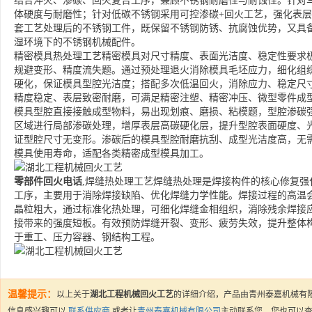
结合淬火、渗碳、回火复合工序，兼顾不锈钢耐磨性与耐蚀性。针对
体硬度与耐磨性；针对低碳不锈钢采用可控渗碳+回火工艺，强化表
套工艺处理后的不锈钢工件，既保留不锈钢防锈、抗腐蚀优势，又具
湿环境下的不锈钢机械配件。
精密模具热处理工艺精密模具对尺寸精度、表面光洁度、稳定性要求
规避变形、精度流失题。通过预处理退火消除模具毛坯应力，细化组
硬化，保证模具型腔光洁度；搭配多次低温回火，消除应力、稳定尺
精度稳定、表层致密耐磨，可满足精密注塑、精密冲压、微型零件成
模具型腔直接接触成型物料，易出现划痕、磨损、粘模题，型腔渗碳
区域进行局部渗碳处理，增厚表层高碳硬化层，提升型腔表面硬度、
证型腔尺寸无变形。渗碳后的模具型腔耐磨抗刮、成型光洁度高，无
模具使用寿命，适配各类精密成型模具加工。
零部件回火电话
,焊缝热处理工艺焊缝热处理是焊接构件的核心修复
工序，主要用于消除焊接缺陷、优化焊缝力学性能。焊接过程的高温
晶粒粗大，通过标准化热处理，可细化焊缝金相组织，消除残余焊接
接带来的强度短板。有效预防焊缝开裂、变形、疲劳失效，提升整体
于重工、压力容器、钢结构工程。
温馨提示：
以上关于
湖北工程机械回火工艺
的详细介绍，产品由青州泰嘉机械有
信息感兴趣可以
联系供应商
或者让
青州泰嘉机械有限公司
主动联系您，您也可以