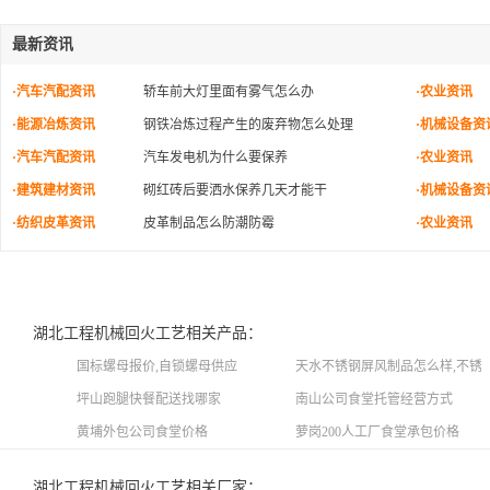
最新资讯
·汽车汽配资讯
轿车前大灯里面有雾气怎么办
·农业资讯
·能源冶炼资讯
钢铁冶炼过程产生的废弃物怎么处理
·机械设备资
·汽车汽配资讯
汽车发电机为什么要保养
·农业资讯
·建筑建材资讯
砌红砖后要洒水保养几天才能干
·机械设备资
·纺织皮革资讯
皮革制品怎么防潮防霉
·农业资讯
湖北工程机械回火工艺相关产品：
国标螺母报价,自锁螺母供应
天水不锈钢屏风制品怎么样,不锈
坪山跑腿快餐配送找哪家
南山公司食堂托管经营方式
黄埔外包公司食堂价格
萝岗200人工厂食堂承包价格
湖北工程机械回火工艺相关厂家：