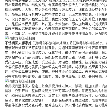
河南焊缝渗碳报价
,工程机械焊缝回火消应力工艺工程机械大型钢结
易出现焊缝开裂、结构变形，专属焊缝回火消应力工艺是结构防护的
程机械机架、大臂、底盘等构件的焊接残余应力，细化焊缝及热影响
能。处理后的工程机械钢结构整体性更强，无应力集中隐患，可耐受
障。模具表面淬火强化工艺模具表面淬火强化工艺专注提升模具表层
寸，是低成本模具提质工艺。通过火焰加热、感应加热等方式对模具
具表层形成高硬度硬化层，心部保持原有强韧特性。淬火后的模具工
击、不易断裂，无需整体热处理即可显著提升模具使用寿命，适配各
不锈钢回火哪家好
,低碳零部件渗碳热处理工艺低碳零部件韧性优良
用渗碳热处理工艺可实现性能互补。先通过高温渗碳让工件表层富集
度，最后通过回火消除应力、优化韧性。最终工件表层高硬耐磨、抗
碳钢配件强度与耐磨短板，适配各类低碳钢齿轮、销轴、连杆等传动
受高压冲压、高温成型、反复撞击，对硬度、耐磨性、抗形变能力要
火需根据模具钢材质把控加热温度与保温时间，将模具加热至奥氏体
理，避免模具出现开裂、变形。经过淬火的金属模具，表层形成高硬
可有效抵御冲压磨损、高温形变，减少模具塌角、磨损、失效等题，
金属模具整体回火稳定工艺金属模具经过淬火、渗碳、精加工后，内
偏移、变形开裂，整体回火稳定工艺可解决该隐患。采用整体均匀加
式，释放模具内部残余应力，稳定金相组织与模具整体尺寸，优化模
疲劳、抗老化性能大幅提升，可长期保持高精度成型效果，降低模具
零部件长期承受交变载荷、强冲击压力，淬火后材质脆性大、应力集