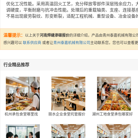
优化工况性能。采用高温回火工艺，充分释放零部件深层残余应力，
调硬度，平衡耐磨与抗冲击性能。处理后的重载轴类、支座、连接基
不易出现疲劳裂纹、形变断裂，适配工程机械、重型设备、冶金设备
温馨提示：
以上关于
河南焊缝渗碳报价
的详细介绍，产品由青州泰嘉机械有限公
感兴趣可以
联系供应商
或者让
青州泰嘉机械有限公司
主动联系您，您也可以查看
行业精品推荐
杭州承包食堂哪里找
丽水企业食堂托管报价
湖州工地食堂承包哪家好