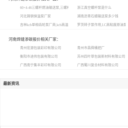
60×4-46三螺杆燃油输送泵,三螺杆锅炉点火泵维护
浙江真空螺杆泵是什么
河北铸钢保温泵厂家
湖南沥青石蜡输送泵多少钱
吉林kcb单相齿轮泵厂商,kcb高温齿轮泵公司
罗茨转子泵作用,LC高粘度原油泵
河南焊缝渗碳报价相关厂家：
青州宏源包装彩印有限公司
青州市昌舜桶把厂
衡阳市迪伟包装有限公司
苏州四叶草包装新材料有限公司
广西南宁集丰彩印有限公司
广西蜀川复合材料有限公司
最新资讯