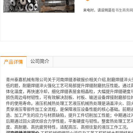
来电时，请说明是在
书生商务网
公司简介
产品详情
青州泰嘉机械有限公司关于河南焊缝渗碳报价相关介绍,耐磨焊缝淬火
低的题，耐磨焊缝淬火强化工艺可局部提升焊缝耐磨抗压性能。通过
体化温度，再快速冷却，细化焊缝表层金相晶粒，大幅提升焊缝硬度
损伤周边母材韧性，可有效解决刮板、衬板、输送设备焊接耐磨部位
件的使用寿命。液压机械热处理工艺液压机械热处理是涵盖淬火、回
贯穿液压零部件加工全流程，是保障液压设备性能的核心基础。前期
造、加工产生的应力与材质缺陷，提升工件切削加工性能；中期通过
后期通过回火调优综合力学性能，平衡硬度与韧性。整套热处理工艺
度、高耐磨、高抗疲劳特性，适配高压、高频往复的液压工作工况。