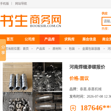
手机版
｜
网站导航
供应
热搜：
首页
公司库
产品库
求购库
展会信息
商业
您当前位置：
首页
>
产品库
>
原材料
>
包装
>
金属包装容器
>
河
河南焊缝渗碳报价
价格:面议
品牌：
泰嘉
,
泰嘉机械
发布时间：2026-07-08 12:30
187646**
