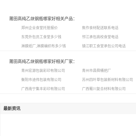
莆田高纯乙炔钢瓶哪家好相关产品：
郑州企业食堂托管报价
焦作食材配送联系电话
东莞外包员工食堂多少钱
邗江承包高校食堂电话
淋膜纸厂,淋膜编织布多少钱
镇江职工食堂承包公司电话
莆田高纯乙炔钢瓶哪家好相关厂家：
青州宏源包装彩印有限公司
青州市昌舜桶把厂
衡阳市迪伟包装有限公司
苏州四叶草包装新材料有限公司
广西南宁集丰彩印有限公司
广西蜀川复合材料有限公司
最新资讯