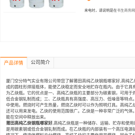
来电时，请说明是在
书生商务网
公司简介
产品详情
厦门空分特气实业有限公司带您了解莆田高纯乙炔钢瓶哪家好,高纯乙
成的圆柱形焊接瓶体，能使乙炔稳定而安全地贮存在瓶内。由于它具
为乙炔瓶。它的优点是一、高纯乙炔瓶的主要部分为碳素钢，可用于
低合金钢轧制而成；三、乙炔瓶具有高强度、高压力、低噪音等特点
中使用。燃烧时可产生热量，燃烧乙炔时可以作为照明灯具。高纯乙
还可以用来发电。乙炔的使用范围很广。乙炔是一种非常广泛的气体
能在空间中释放出来。
莆田高纯乙炔钢瓶哪家好
,高纯乙炔瓶是一种储存、运输、贮存和使
是用碳素钢或低合金钢轧制而成。在乙炔瓶的内部装有一个高压电源