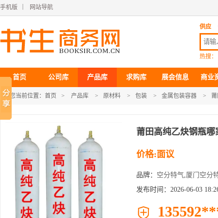
手机版
｜
网站导航
供应
热搜：
首页
公司库
产品库
求购库
展会信息
商业
您当前位置：
首页
>
产品库
>
原材料
>
包装
>
金属包装容器
>
莆
莆田高纯乙炔钢瓶哪
价格:面议
品牌：
空分特气
,
厦门空分
发布时间：2026-06-03 18:26
135592**
