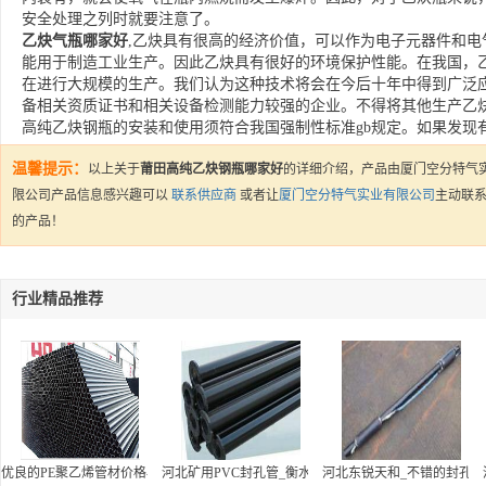
安全处理之列时就要注意了。
乙炔气瓶哪家好
,乙炔具有很高的经济价值，可以作为电子元器件和
能用于制造工业生产。因此乙炔具有很好的环境保护性能。在我国，
在进行大规模的生产。我们认为这种技术将会在今后十年中得到广泛
备相关资质证书和相关设备检测能力较强的企业。不得将其他生产乙
高纯乙炔钢瓶的安装和使用须符合我国强制性标准gb规定。如果发现
温馨提示：
以上关于
莆田高纯乙炔钢瓶哪家好
的详细介绍，产品由厦门空分特气
限公司产品信息感兴趣可以
联系供应商
或者让
厦门空分特气实业有限公司
主动联
的产品！
行业精品推荐
优良的PE聚乙烯管材价格-河北高密度聚乙烯管
河北矿用PVC封孔管_衡水哪里有供应优惠的封孔管
河北东锐天和_不错的封孔器