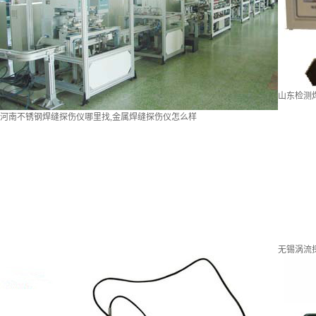
山东检测
河南不锈钢焊缝探伤仪哪里找,金属焊缝探伤仪怎么样
无锡涡流