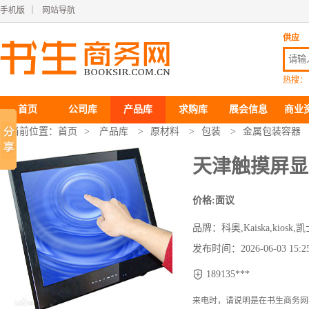
手机版
｜
网站导航
供应
热搜：
首页
公司库
产品库
求购库
展会信息
商业
您当前位置：
首页
>
产品库
>
原材料
>
包装
>
金属包装容器
天津触摸屏显
价格:面议
品牌：
科奥
,
Kaiska
,
kiosk
,
凯
发布时间：2026-06-03 15:25

189135***
来电时，请说明是在
书生商务网