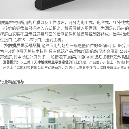
触摸屏根据所用的介质以及工作原理，可分为电阻式、电容式、红外线式
与传统的键盘和鼠标输入方式相比，触摸屏输入更直观。为满足市场户的
摸屏由安装在显示器屏幕前面的检测部件和触摸屏控制器组成。当手指或
过接口（如RS—串行口）送到主机。
工控触摸屏显示器品牌
,这些应用的场所一般是低价位的查询应用。医疗,
为主,4线电阻因其技术特性,只有低端产品,例如组装的触显才会用到.
声波屏,其中以红外屏为多.一般情况下,如果户很CARE品质,则建议选择
温馨提示：
以上关于
天津触摸屏显示器定做
的详细介绍，产品由苏州凯士卡智能科
州凯士卡智能科技有限公司
主动联系您，您也可以查看更多与
天津触摸屏显示器定
行业精品推荐