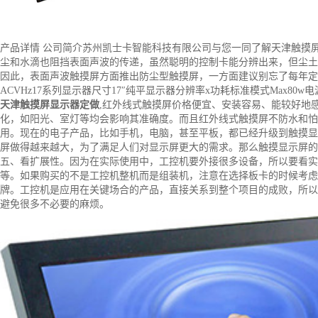
产品详情
公司简介
苏州凯士卡智能科技有限公司与您一同了解天津触摸屏
尘和水滴也阻挡表面声波的传递，虽然聪明的控制卡能分辨出来，但尘土
因此，表面声波触摸屏方面推出防尘型触摸屏，一方面建议别忘了每年定期清
ACVHz17系列显示器尺寸17″纯平显示器分辨率x功耗标准模式Max80w电源
天津触摸屏显示器定做
,红外线式触摸屏价格便宜、安装容易、能较好地
化，如阳光、室灯等均会影响其准确度。而且红外线式触摸屏不防水和怕
用。现在的电子产品，比如手机，电脑，甚至平板，都已经升级到触摸显
屏做得越来越大，为了满足人们对显示屏更大的需求。那么触摸显示屏的
五、看扩展性。因为在实际使用中，工控机要外接很多设备，所以要看实际需
等。如果购买的不是工控机整机而是组装机，注意在选择板卡的时候考虑
牌。工控机是应用在关键场合的产品，直接关系到整个项目的成败，所以
避免很多不必要的麻烦。