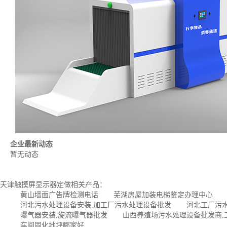
企业最新动态
暂无动态
天津触摸屏显示器定做相关产品：
黄山墙面广告牌检测电话
芜湖房屋加装电梯鉴定办理中心
河北污水处理设备安装,加工厂污水处理设备批发
河北工厂污
曝气器安装,旋流曝气器批发
山西养殖场污水处理设备批发商,
车间固化地坪哪家好