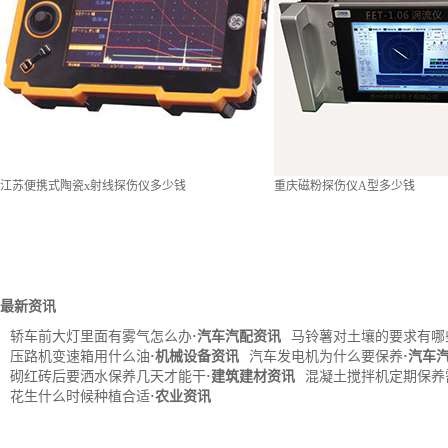
江苏便携式陶瓷x射线探伤仪多少钱
重庆磁粉探伤仪A型多少钱
最新资讯
轿车前大灯里面有雾气怎么办
·汽车汽配资讯
马铃薯对土壤的要求有哪
压路机变速箱用什么油
·机械设备资讯
汽车发电机为什么要保养
·汽车
砌红砖后要洒水保养几天才能干
·建筑建材资讯
混凝土搅拌机定期保养
花生什么时候种植合适
·农业资讯