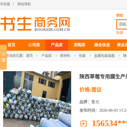
手机版
｜
网站导航
供应
热搜：
首页
公司库
产品库
求购库
展会信息
商业
您当前位置：
首页
>
产品库
>
原材料
>
包装
>
金属包装容器
>
陕
陕西草莓专用膜生产
价格:面议
品牌：
鲁光
发布时间：2026-06-03 13:24
156534**
