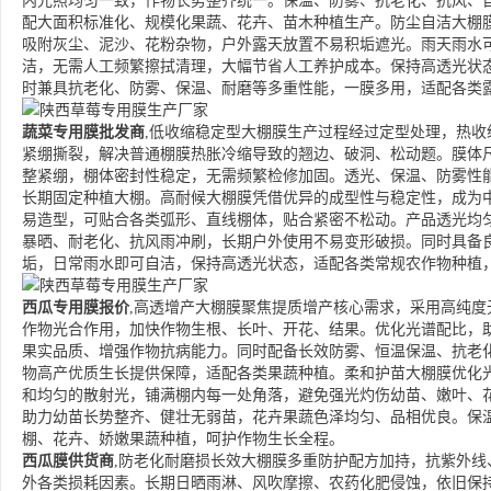
内光照均匀一致，作物长势整齐统一。保温、防雾、抗老化、抗风、
配大面积标准化、规模化果蔬、花卉、苗木种植生产。防尘自洁大棚
吸附灰尘、泥沙、花粉杂物，户外露天放置不易积垢遮光。雨天雨水
洁，无需人工频繁擦拭清理，大幅节省人工养护成本。保持高透光状
时兼具抗老化、防雾、保温、耐磨等多重性能，一膜多用，适配各类
蔬菜专用膜批发商
,低收缩稳定型大棚膜生产过程经过定型处理，热
紧绷撕裂，解决普通棚膜热胀冷缩导致的翘边、破洞、松动题。膜体
整紧绷，棚体密封性稳定，无需频繁检修加固。透光、保温、防雾性
长期固定种植大棚。高耐候大棚膜凭借优异的成型性与稳定性，成为
易造型，可贴合各类弧形、直线棚体，贴合紧密不松动。产品透光均
暴晒、耐老化、抗风雨冲刷，长期户外使用不易变形破损。同时具备
垢，日常雨水即可自洁，保持高透光状态，适配各类常规农作物种植
西瓜专用膜报价
,高透增产大棚膜聚焦提质增产核心需求，采用高纯
作物光合作用，加快作物生根、长叶、开花、结果。优化光谱配比，
果实品质、增强作物抗病能力。同时配备长效防雾、恒温保温、抗老
物高产优质生长提供保障，适配各类果蔬种植。柔和护苗大棚膜优化
和均匀的散射光，铺满棚内每一处角落，避免强光灼伤幼苗、嫩叶、
助力幼苗长势整齐、健壮无弱苗，花卉果蔬色泽均匀、品相优良。保
棚、花卉、娇嫩果蔬种植，呵护作物生长全程。
西瓜膜供货商
,防老化耐磨损长效大棚膜多重防护配方加持，抗紫外
外各类损耗因素。长期日晒雨淋、风吹摩擦、农药化肥侵蚀，依旧保