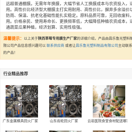
远超普通棚膜。无需年年换膜，大幅节省人工换膜成本与农资投入，
用。高性价比经济型大棚膜主打实用耐用、高性价比，摒弃多余溢价
防雨、保温、抗老化基础性能扎实稳定。原料品质可靠，无回收废料
用。价格亲民、使用寿命长、更换频率低，大幅降低种植农资成本，
通蔬菜瓜果种植，经济划算、实用性极强。
温馨提示：
以上关于
陕西草莓专用膜生产厂家
的详细介绍，产品由昌乐鲁光塑料
限公司产品信息感兴趣可以
联系供应商
或者让
昌乐鲁光塑料制品有限公司
主动联
的产品！
行业精品推荐
广东金属模具回火厂家
山东齿轮回火厂家
云岩医院食堂食材配送哪家