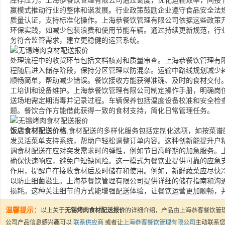
库存压力。上海恭餐饮管理有限公司通过调度，优化运输效率，间接
赢模式推动行业的整体和谐发展。行业政策鼓励企业遵守食品安全法
质量认证，支持标准化操作。上海恭餐饮管理有限公司依据这些政策
环保实践，如减少包装浪费和使用节能车辆。通过持续更新规范，行
务符合监管需求，建立更稳健的运营系统。
处理流程中的收货环节包括文档核对和质量审查。上海恭餐饮管理有
程随后进入储存阶段，保持分区管理以防混杂。运输中路线规划减少
顺畅简单，帮助减少错误。餐饮接收方能获得准确、及时的食材交付
工培训和设备维护。上海恭餐饮管理有限公司制定操作手册，明确岗
送场地需定期消毒并记录过程。车辆保养包括温度设备校准和安全检
题。餐饮合作方能借此获得一致的食材支持，简化日常管理任务。
饭店食材配送价格
,食材配送的多样化服务包括定制化选项，如按菜
发灵活菜单支持系统，帮助户轻松调整订单内容。这种创新能提升户
调食材配送在应对突发需求时的弹性，例如节日高峰期的加急服务。
确保快速响应，避免户短缺风险。这一模式为餐饮业提供可靠的应急
作用，提醒户在接收食材后及时储存和使用。例如，新鲜蔬菜应尽快冷
以防止细菌滋生。上海恭餐饮管理有限公司提供详细的储存指南和沟
损耗。这种关注细节的方式能增强配送体验，让餐饮运营更加顺畅，
温馨提示：
以上关于
无锡烤肉食材配送报价
的详细介绍，产品由上海恭客餐饮管
公司产品信息感兴趣可以
联系供应商
或者让
上海恭客餐饮管理有限公司
主动联系