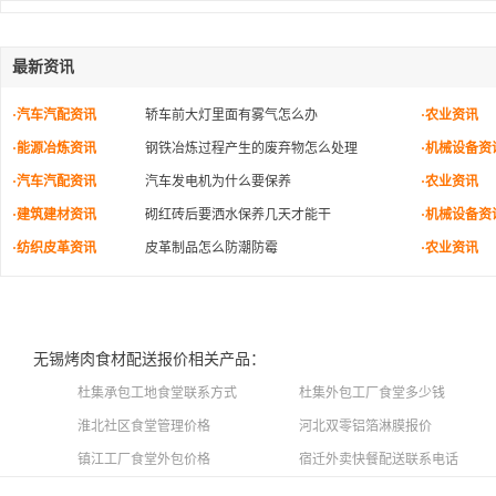
最新资讯
·汽车汽配资讯
轿车前大灯里面有雾气怎么办
·农业资讯
·能源冶炼资讯
钢铁冶炼过程产生的废弃物怎么处理
·机械设备资
·汽车汽配资讯
汽车发电机为什么要保养
·农业资讯
·建筑建材资讯
砌红砖后要洒水保养几天才能干
·机械设备资
·纺织皮革资讯
皮革制品怎么防潮防霉
·农业资讯
无锡烤肉食材配送报价相关产品：
杜集承包工地食堂联系方式
杜集外包工厂食堂多少钱
淮北社区食堂管理价格
河北双零铝箔淋膜报价
镇江工厂食堂外包价格
宿迁外卖快餐配送联系电话