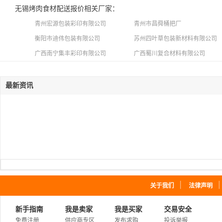
无锡烤肉食材配送报价相关厂家：
青州宏源包装彩印有限公司
青州市昌舜桶把厂
衡阳市迪伟包装有限公司
苏州四叶草包装新材料有限公司
广西南宁集丰彩印有限公司
广西蜀川复合材料有限公司
最新资讯
｜
关于我们
法律声明
新手指南
我是卖家
我是买家
交易安全
免费注册
供应商专区
发布求购
投诉举报