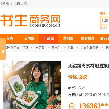
手机版
｜
网站导航
供应
热搜：
首页
公司库
产品库
求购库
展会信息
商业
您当前位置：
首页
>
产品库
>
原材料
>
包装
>
金属包装容器
>
无
无锡烤肉食材配送报
价格:面议
品牌：
恭客
发布时间：2025-09-03 16:20
136363**
